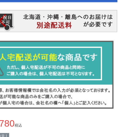
,780
税込
呈 ]