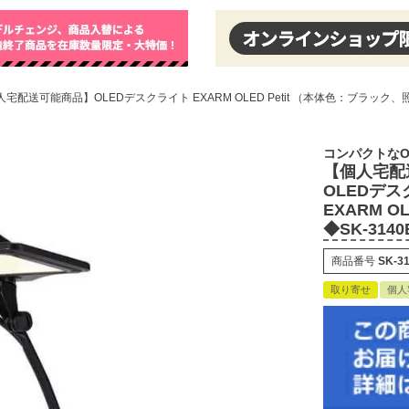
宅配送可能商品】OLEDデスクライト EXARM OLED Petit （本体色：ブラック、照
コンパクトなO
【個人宅配
OLEDデ
EXARM 
◆SK-3140
商品番号
SK-3
取り寄せ
個人