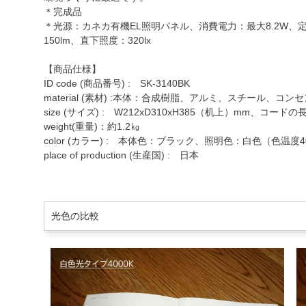
＊完成品
＊光源：カネカ有機EL照明パネル、消費電力：最大8.2W、定格
150lm、直下照度：320lx
【商品仕様】
ID code (商品番号) : SK-3140BK
material (素材) :本体：合成樹脂、アルミ、スチール、コ
size (サイズ) : W212xD310xH385（机上）mm、コードの
weight(重量)：約1.2㎏
color (カラー) : 本体色：ブラック、照明色：白色（色温度4
place of production (生産国) : 日本
光色の比較