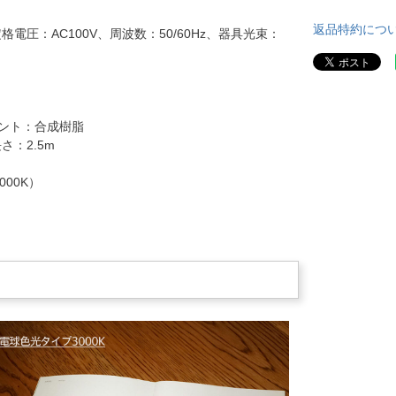
返品特約につ
電圧：AC100V、周波数：50/60Hz、器具光束：
ンセント：合成樹脂
長さ：2.5m
000K）