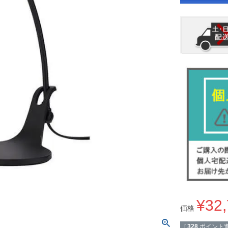
¥
32
価格
[
328
ポイント進