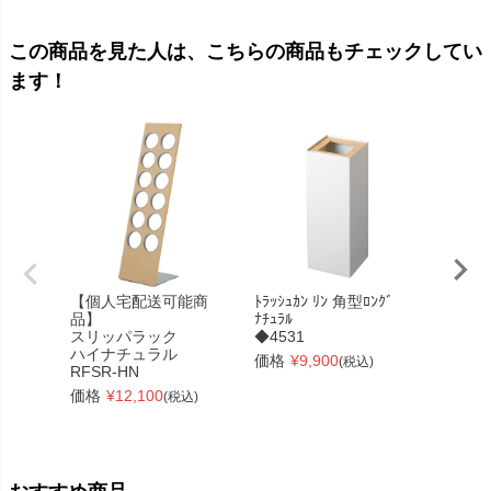
この商品を見た人は、こちらの商品もチェックしてい
ます！
【個人宅配送可能商
ﾄﾗｯｼｭｶﾝ ﾘﾝ 角型ﾛﾝｸﾞ
カサタテ
品】
ﾅﾁｭﾗﾙ
用 ◆62
スリッパラック
◆4531
価格
¥
ハイナチュラル
価格
¥
9,900
(税込)
RFSR-HN
価格
¥
12,100
(税込)