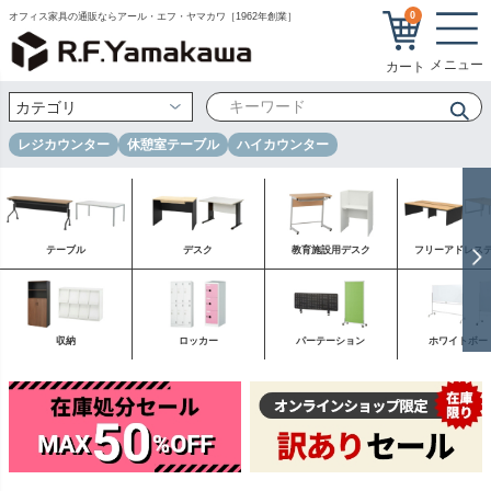
0
オフィス家具の通販ならアール・エフ・ヤマカワ［1962年創業］
レジカウンター
休憩室テーブル
ハイカウンター
テーブル
デスク
教育施設用デスク
フリーアドレス
収納
ロッカー
パーテーション
ホワイトボー