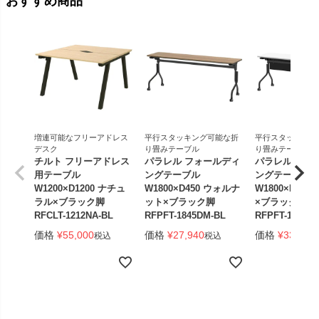
おすすめ商品
増連可能なフリーアドレス
平行スタッキング可能な折
平行スタッキング
デスク
り畳みテーブル
り畳みテーブル
チルト フリーアドレス
パラレル フォールディ
パラレル フォ
用テーブル
ングテーブル
ングテーブル
W1200×D1200 ナチュ
W1800×D450 ウォルナ
W1800×D450
ラル×ブラック脚
ット×ブラック脚
×ブラック脚 
RFCLT-1212NA-BL
RFPFT-1845DM-BL
RFPFT-1845W
価格
¥
55,000
価格
¥
27,940
価格
¥
33,440
税込
税込