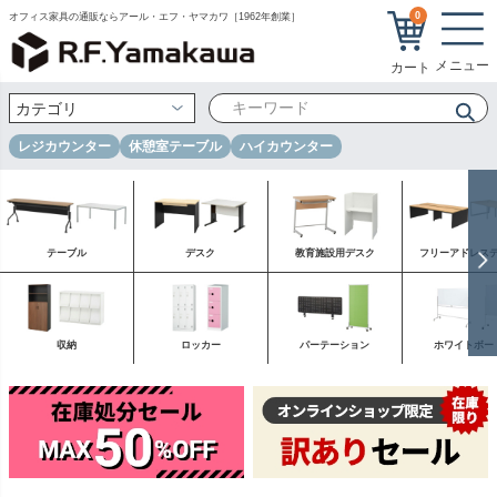
0
オフィス家具の通販ならアール・エフ・ヤマカワ［1962年創業］
レジカウンター
休憩室テーブル
ハイカウンター
テーブル
デスク
教育施設用デスク
フリーアドレス
収納
ロッカー
パーテーション
ホワイトボー