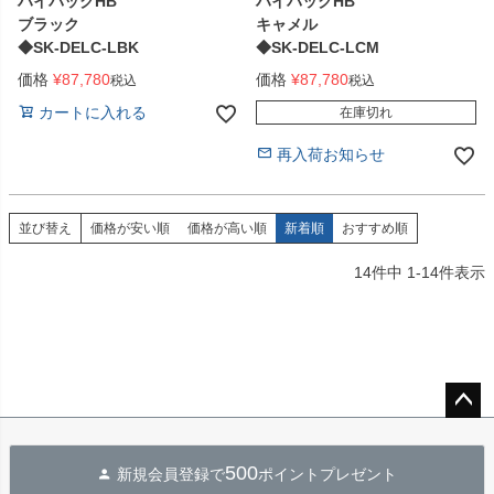
ハイバックHB
ハイバックHB
ブラック
キャメル
◆SK-DELC-LBK
◆SK-DELC-LCM
価格
¥
87,780
価格
¥
87,780
税込
税込
カートに入れる
在庫切れ
再入荷お知らせ
並び替え
価格が安い順
価格が高い順
新着順
おすすめ順
14
件中
1
-
14
件表示
ペー
ジト
500
新規会員登録で
ポイントプレゼント
ップ