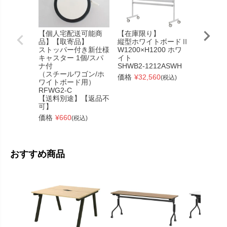
【個人宅配送可能商
【在庫限り】
プライウ
品】【取寄品】
縦型ホワイトボードⅡ
パッド付
ストッパー付き新仕様
W1200×H1200 ホワ
オレンジ
キャスター 1個/スパ
イト
RFC-FP
ナ付
SHWB2-1212ASWH
価格
¥
9,
（スチールワゴン/ホ
価格
¥
32,560
(税込)
ワイトボード用）
RFWG2-C
【送料別途】【返品不
可】
価格
¥
660
(税込)
おすすめ商品