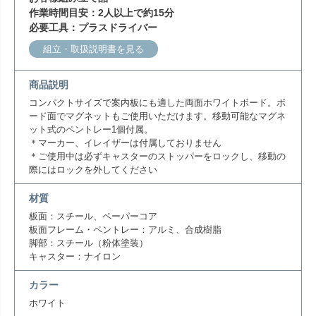
作業時間目安：2人以上で約15分
必要工具：プラスドライバー
組立・取扱説明書を見る
商品説明
コンパクトサイズで案内板にも適した両面ホワイトボード。ボ
ード面でマグネットもご使用いただけます。移動可能なマグネ
ット式のペントレー1個付属。
＊マーカー、イレイザーは付属しておりません
＊ご使用中は必ずキャスターのストッパーをロックし、移動の
際にはロックを外してください
材質
板面：スチール、ペーパーコア
板面フレーム・ペントレー：アルミ、合成樹脂
脚部：スチール（粉体塗装）
キャスター：ナイロン
カラー
ホワイト