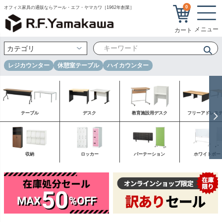
0
オフィス家具の通販ならアール・エフ・ヤマカワ［1962年創業］
レジカウンター
休憩室テーブル
ハイカウンター
テーブル
デスク
教育施設用デスク
フリーアドレス
収納
ロッカー
パーテーション
ホワイトボー