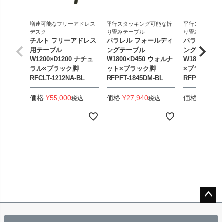
増連可能なフリーアドレス
平行スタッキング可能な折
平行スタッキン
デスク
り畳みテーブル
り畳みテーブル
チルト フリーアドレス
パラレル フォールディ
パラレル フ
用テーブル
ングテーブル
ングテーブル
W1200×D1200 ナチュ
W1800×D450 ウォルナ
W1800×D4
ラル×ブラック脚
ット×ブラック脚
×ブラック脚
RFCLT-1212NA-BL
RFPFT-1845DM-BL
RFPFT-184
価格
¥
55,000
価格
¥
27,940
価格
¥
33,44
税込
税込
ペー
ジト