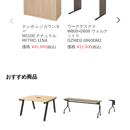
テンポ レジカウンタ
ワークデスクⅡ
【在庫限
ー
W800×D600 ウォルナ
スチール
W1100 ナチュラル
ットⅡ
W1000x
RFTRC-11NA
GZWD2-0860DM2
ナチュラ
脚
価格
¥
45,980
価格
¥
11,000
(税込)
(税込)
RFSLD-1
価格
¥
13
おすすめ商品