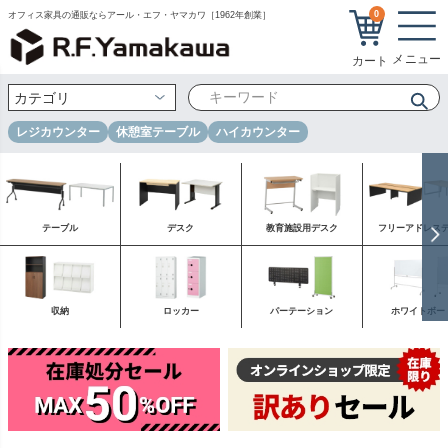
0
オフィス家具の通販ならアール・エフ・ヤマカワ［1962年創業］
レジカウンター
休憩室テーブル
ハイカウンター
テーブル
デスク
教育施設用デスク
フリーアドレス
収納
ロッカー
パーテーション
ホワイトボー