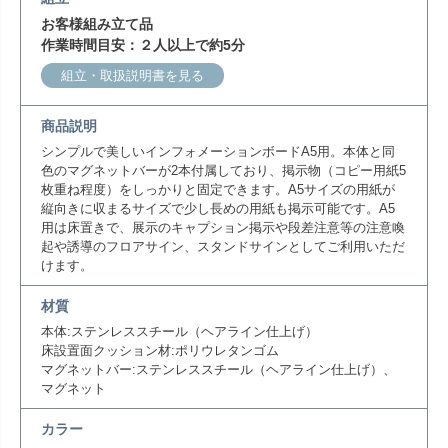
お客様組み立て品
作業時間目安：２人以上で約5分
組立・取扱説明書を見る
商品説明
シンプルで美しいインフォメーションボードA5用。本体と同
色のマグネットバーが2本付属しており、掲示物（コピー用紙5
枚重ね程度）をしっかりと固定できます。A5サイズの用紙が
縦向きに収まるサイズで少し長めの用紙も掲示可能です。A5
用は床置きで、展示のキャプション掲示や段差注意等の注意喚
起や誘導のフロアサイン、スタンドサインとしてご利用いただ
けます。
材質
本体:ステンレススチール（ヘアライン仕上げ）
床設置面クッション材:ポリウレタンゴム
マグネットバー:ステンレススチール（ヘアライン仕上げ）、
マグネット
カラー