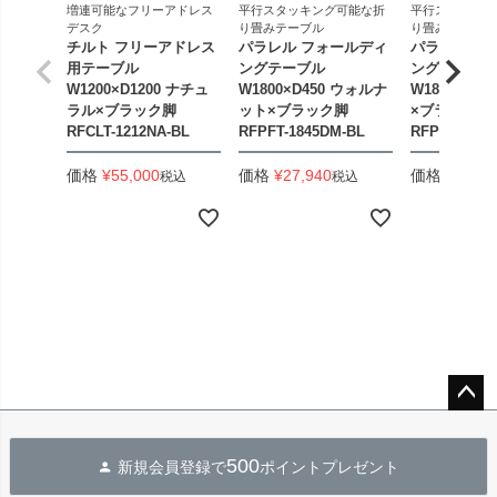
増連可能なフリーアドレス
平行スタッキング可能な折
平行スタッキン
デスク
り畳みテーブル
り畳みテーブル
チルト フリーアドレス
パラレル フォールディ
パラレル フ
用テーブル
ングテーブル
ングテーブル
W1200×D1200 ナチュ
W1800×D450 ウォルナ
W1800×D4
ラル×ブラック脚
ット×ブラック脚
×ブラック脚
RFCLT-1212NA-BL
RFPFT-1845DM-BL
RFPFT-184
価格
¥
55,000
価格
¥
27,940
価格
¥
33,44
税込
税込
ペー
ジト
500
新規会員登録で
ポイントプレゼント
ップ
へ