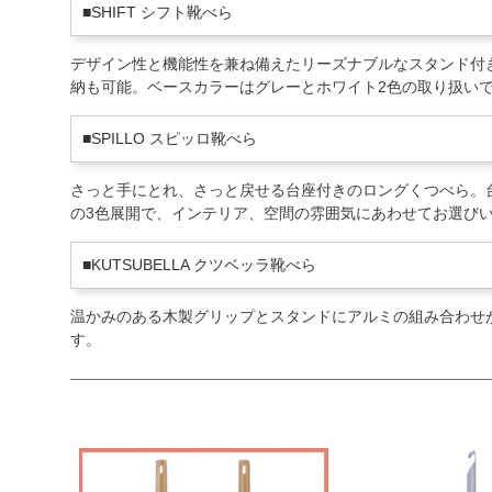
■SHIFT シフト靴べら
デザイン性と機能性を兼ね備えたリーズナブルなスタンド付き
納も可能。ベースカラーはグレーとホワイト2色の取り扱い
■SPILLO スピッロ靴べら
さっと手にとれ、さっと戻せる台座付きのロングくつべら。
の3色展開で、インテリア、空間の雰囲気にあわせてお選び
■KUTSUBELLA クツベッラ靴べら
温かみのある木製グリップとスタンドにアルミの組み合わせ
す。