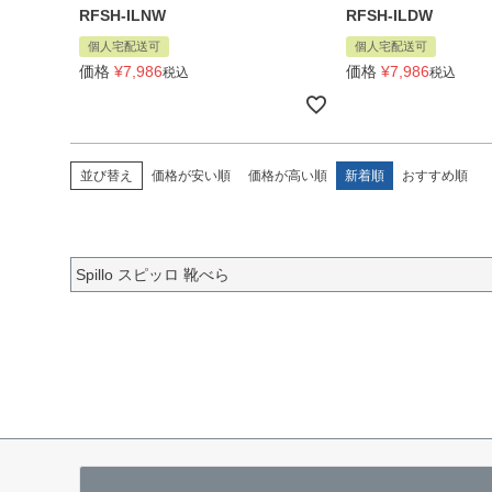
RFSH-ILNW
RFSH-ILDW
個人宅配送可
個人宅配送可
価格
¥
7,986
価格
¥
7,986
税込
税込
並び替え
価格が安い順
価格が高い順
新着順
おすすめ順
Spillo スピッロ 靴べら