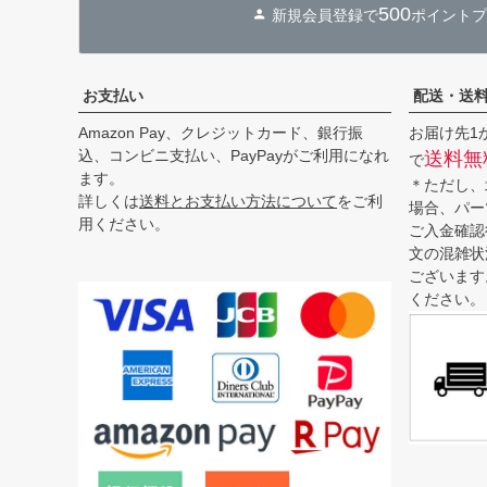
500
新規会員登録で
ポイントプ
お支払い
配送・送
Amazon Pay、クレジットカード、銀行振
お届け先1
込、コンビニ支払い、PayPayがご利用になれ
送料無
で
ます。
＊ただし、
詳しくは
送料とお支払い方法について
をご利
場合、パー
用ください。
ご入金確認
文の混雑状
ございます
ください。