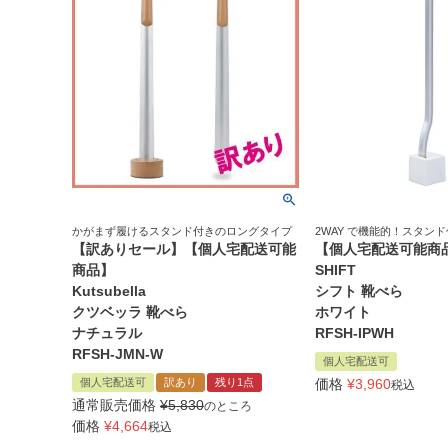
かがまず履けるスタンド付きのロングタイプ
2WAY で機能的！スタン
【訳ありセール】【個人宅配送可能
【個人宅配送可能商
商品】
SHIFT
Kutsubella
シフト 靴べら
クツベッラ 靴べら
ホワイト
ナチュラル
RFSH-IPWH
RFSH-JMN-W
個人宅配送可
個人宅配送可
訳あり
残り1点
価格
¥
3,960
税込
通常販売価格
¥
5,830
のところ
価格
¥
4,664
税込