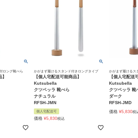
ド付ロング靴べら
かがまず履けるスタンド付きロングタイプ
かがまず履けるス
品】
【個人宅配送可能商品】
【個人宅配送
Kutsubella
Kutsubella
クツベッラ 靴べら
クツベッラ 靴
ナチュラル
ダーク
RFSH-JMN
RFSH-JMD
価格
¥
5,830
個人宅配送可
税
価格
¥
5,830
税込