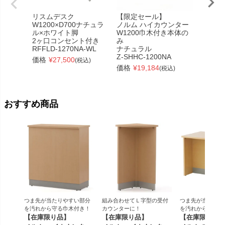
リスムデスク
【限定セール】
テンポ
W1200×D700ナチュラ
ノルム ハイカウンター
コーナ
ル×ホワイト脚
W1200巾木付き本体の
D394
2ヶ口コンセント付き
み
RFTHC
RFFLD-1270NA-WL
ナチュラル
価格
¥
Z-SHHC-1200NA
価格
¥
27,500
(税込)
価格
¥
19,184
(税込)
おすすめ商品
つま先が当たりやすい部分
組み合わせてＬ字型の受付
つま先が当たりや
を汚れから守る巾木付き！
カウンターに！
を汚れから守る巾
【在庫限り品】
【在庫限り品】
【在庫限り品