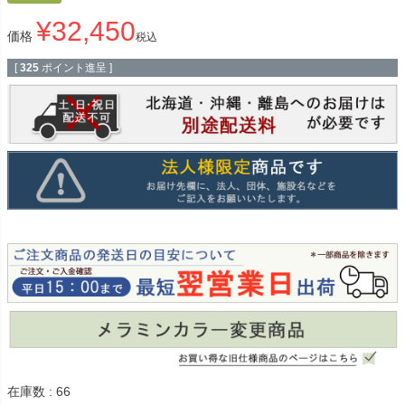
¥
32,450
価格
税込
[
325
ポイント進呈 ]
在庫数
66