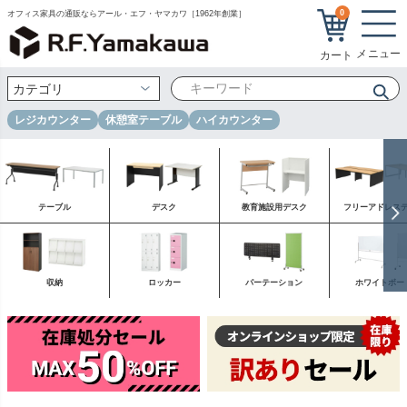
0
オフィス家具の通販ならアール・エフ・ヤマカワ［1962年創業］
レジカウンター
休憩室テーブル
ハイカウンター
テーブル
デスク
教育施設用デスク
フリーアドレス
収納
ロッカー
パーテーション
ホワイトボー