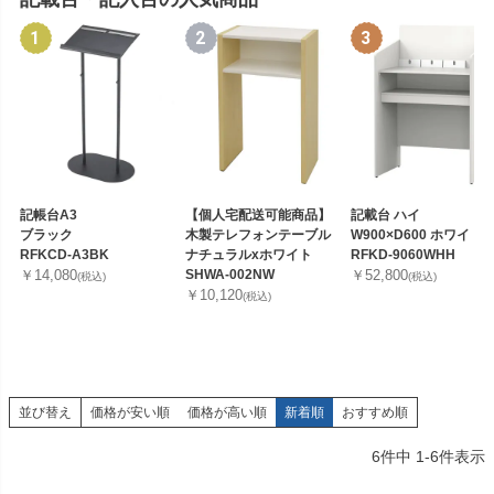
記帳台A3
【個人宅配送可能商品】
記載台 ハイ
ブラック
木製テレフォンテーブル
W900×D600 ホワイト
RFKCD-A3BK
ナチュラルxホワイト
RFKD-9060WHH
￥14,080
SHWA-002NW
￥52,800
(税込)
(税込)
￥10,120
(税込)
並び替え
価格が安い順
価格が高い順
新着順
おすすめ順
6
件中
1
-
6
件表示