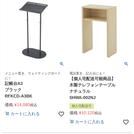
メニュー置き、ウェイティングボード
電話置き、記入台にも！
に！
【個人宅配送可能商品】
記帳台A3
木製テレフォンテーブル
ブラック
ナチュラル
RFKCD-A3BK
SHWA-002NJ
価格
¥
14,080
税込
個人宅配送可
価格
¥
10,120
税込
カートに入れる
カートに入れる