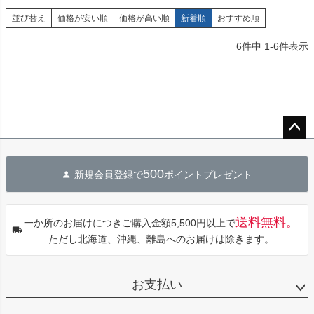
並び替え
価格が安い順
価格が高い順
新着順
おすすめ順
6
件中
1
-
6
件表示
ペー
ジト
500
新規会員登録で
ポイントプレゼント
ップ
へ
送料無料。
一か所のお届けにつきご購入金額5,500円以上で
ただし北海道、沖縄、離島へのお届けは除きます。
お支払い