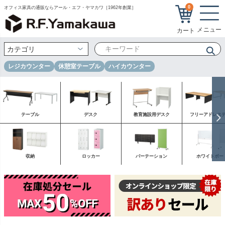
0
オフィス家具の通販ならアール・エフ・ヤマカワ［1962年創業］
レジカウンター
休憩室テーブル
ハイカウンター
テーブル
デスク
教育施設用デスク
フリーアドレス
収納
ロッカー
パーテーション
ホワイトボー