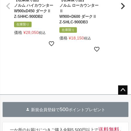
ノルム ハイカウンター
ノルム ローカウンター
W900xD450 ダークⅡ
Ⅱ
Z-SHHC-900DB2
W900×D600 ダークⅡ
Z-SHLC-900DB3
在庫限り
在庫限り
価格
¥
28,050
税込
価格
¥
18,150
税込
ペー
ジト
500
新規会員登録で
ポイントプレゼント
ップ
へ
送料無料。
一か所のお届けにつきご購入金額5,500円以上で