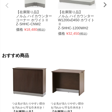
【在庫限り品】
【在庫限り品】
【在庫
ノルム ハイカウンター
ノルム ハイカウンター
ノルム
コーナー ホワイトⅡ
W1200xD450 ホワイト
W120
Z-SHHC-CNW2
Ⅱ
Z-SHH
Z-SHHC-1200WH2
価格
¥
18,480
価格
¥
(税込)
価格
¥
32,450
(税込)
おすすめ商品
つま先が当たりやすい部分
つま先が当たりやすい部分
を汚れから守る巾木付き！
を汚れから守る巾木付き！
【在庫限り品】
【在庫限り品】