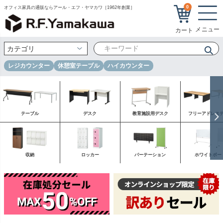
0
オフィス家具の通販ならアール・エフ・ヤマカワ［1962年創業］
レジカウンター
休憩室テーブル
ハイカウンター
テーブル
デスク
教育施設用デスク
フリーアドレス
収納
ロッカー
パーテーション
ホワイトボー