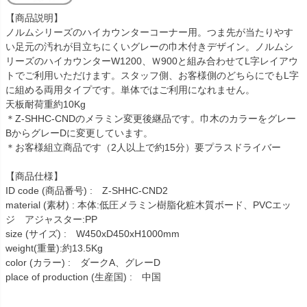
【商品説明】
ノルムシリーズのハイカウンターコーナー用。つま先が当たりやす
い足元の汚れが目立ちにくいグレーの巾木付きデザイン。ノルムシ
リーズのハイカウンターW1200、Ｗ900と組み合わせてL字レイアウ
トでご利用いただけます。スタッフ側、お客様側のどちらにでもL字
に組める両用タイプです。単体ではご利用になれません。
天板耐荷重約10Kg
＊Z-SHHC-CNDのメラミン変更後継品です。巾木のカラーをグレー
BからグレーDに変更しています。
＊お客様組立商品です（2人以上で約15分）要プラスドライバー
【商品仕様】
ID code (商品番号) : Z-SHHC-CND2
material (素材) : 本体:低圧メラミン樹脂化粧木質ボード、PVCエッ
ジ アジャスター:PP
size (サイズ) : W450xD450xH1000mm
weight(重量):約13.5Kg
color (カラー) : ダークA、グレーD
place of production (生産国) : 中国