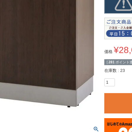
¥
28
価格
[
281
ポイント進
在庫数
23