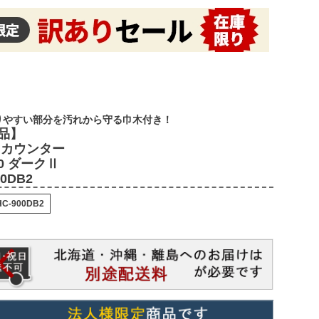
りやすい部分を汚れから守る巾木付き！
品】
イカウンター
50 ダークⅡ
00DB2
HC-900DB2