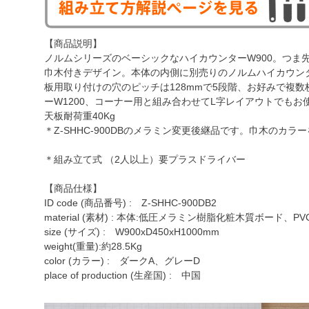
【商品説明】
ノルムシリーズのベーシックなハイカウンターW900。つま
巾木付きデザイン。本体の内側に別売りのノルムハイカウンタ
板用取り付けの穴のピッチは128mmで5段階、お好みで複
ーW1200、コーナー用と組み合わせてL字レイアウトでもお
天板耐荷重40Kg
＊Z-SHHC-900DBのメラミン変更後継品です。巾木のカ
＊組み立て式 （2人以上）要プラスドライバー
【商品仕様】
ID code (商品番号) : Z-SHHC-900DB2
material (素材) : 本体:低圧メラミン樹脂化粧木質ボード、
size (サイズ) : W900xD450xH1000mm
weight(重量):約28.5Kg
color (カラー) : ダークA、グレーD
place of production (生産国) : 中国