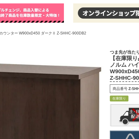
ター W900xD450 ダークⅡ Z-SHHC-900DB2
つま先が当た
【在庫限り
ノルム ハ
W900xD4
Z-SHHC-9
商品番号
Z-SH
在庫限り