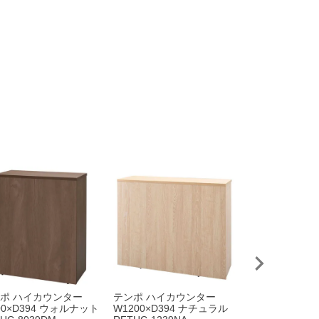
ポ ハイカウンター
テンポ ハイカウンター
【訳ありセール
00×D394 ウォルナット
W1200×D394 ナチュラル
ハグ チェア 可