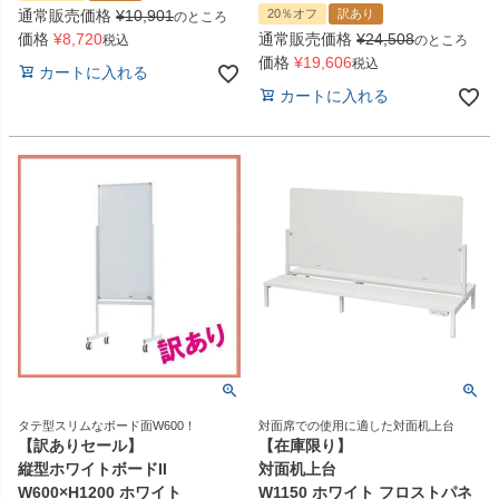
通常販売価格
¥
10,901
20％オフ
訳あり
のところ
価格
¥
8,720
通常販売価格
¥
24,508
税込
のところ
価格
¥
19,606
税込
カートに入れる
カートに入れる
タテ型スリムなボード面W600！
対面席での使用に適した対面机上台
【訳ありセール】
【在庫限り】
縦型ホワイトボードII
対面机上台
W600×H1200 ホワイト
W1150 ホワイト フロストパネ