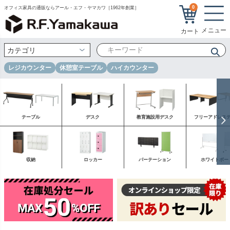
0
オフィス家具の通販ならアール・エフ・ヤマカワ［1962年創業］
レジカウンター
休憩室テーブル
ハイカウンター
テーブル
デスク
教育施設用デスク
フリーアドレス
収納
ロッカー
パーテーション
ホワイトボー