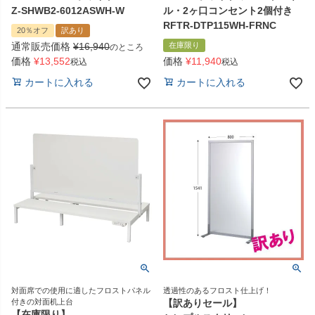
Z-SHWB2-6012ASWH-W
ル・2ヶ口コンセント2個付き
RFTR-DTP115WH-FRNC
20％オフ
訳あり
通常販売価格
¥
16,940
在庫限り
のところ
価格
¥
13,552
価格
¥
11,940
税込
税込
カートに入れる
カートに入れる
対面席での使用に適したフロストパネル
透過性のあるフロスト仕上げ！
付きの対面机上台
【訳ありセール】
【在庫限り】