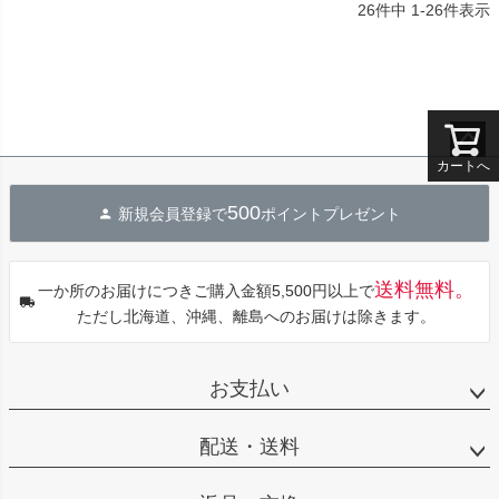
26
件中
1
-
26
件表示
カートへ
ペー
ジト
500
新規会員登録で
ポイントプレゼント
ップ
へ
送料無料。
一か所のお届けにつきご購入金額5,500円以上で
ただし北海道、沖縄、離島へのお届けは除きます。
お支払い
配送・送料