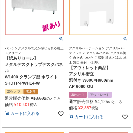
パンチングメタルで光が感じられる机上
アクリルパーテーション アクリルパー
スクリーン
ティション アクリルパネル アクリル衝
【訳ありセール】
立 自立式 ついたて 感染 飛沫 パネル 卓
上 窓口 受付 仕切り
メタルデスクトップデスクパネ
【アウトレット商品】
ル
アクリル衝立
W1400 クランプ型 ホワイト
窓付き W600×H600mm
SHDTP-PWH14-W
AP-6060-OU
20％オフ
訳あり
30％オフ
アウトレット
通常販売価格
¥
13,002
のところ
通常販売価格
¥
4,125
のところ
価格
¥
10,401
税込
価格
¥
2,887
税込
カートに入れる
カートに入れる