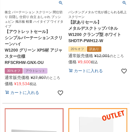
衝立 パーテーション スクリーン 間仕切
パンチングメタルで光が感じられる机上
り 目隠し 仕切り 自立 おしゃれ プッシ
スクリーン
ュピン 掲示板 軽量 ハイタイプ ワイドタ
【訳ありセール】
イプ
メタルデスクトップパネル
【アウトレットセール】
W1200 クランプ型 ホワイト
シンプルパーテーションスクリ
SHDTP-PWH12-W
ーンハイ
20％オフ
訳あり
W1200 グリーン XPS材 アジャ
通常販売価格
¥
12,001
スター仕様
のところ
価格
¥
9,600
RFSCRHW-GNX-OU
税込
カートに入れる
30％オフ
アウトレット
通常販売価格
¥
27,907
のところ
価格
¥
19,534
税込
カートに入れる