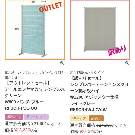
掲示板、パンフレットスタンドの役目も
高さ1700のハイタイプ
果たします！
【訳ありセール】
【アウトレットセール】
シンプルパーテーションスクリ
アールエフヤマカワ シンプルス
ーン掲示板ハイ
クリーン
W1200 アジャスター仕様
W800 パンチ ブルー
ライトグレー
RFSCR-PBL-OU
RFSCRHW-LGY-W
30％オフ
アウトレット
20％オフ
訳あり
通常販売価格
¥
21,901
のところ
通常販売価格
¥
27,907
のところ
価格
¥
15,330
税込
価格
¥
22,325
税込