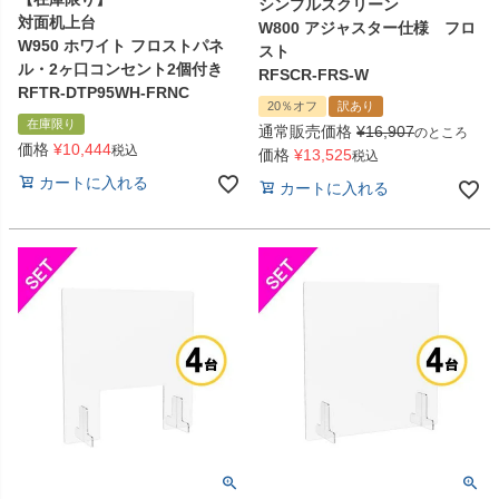
シンプルスクリーン
対面机上台
W800 アジャスター仕様 フロ
W950 ホワイト フロストパネ
スト
ル・2ヶ口コンセント2個付き
RFSCR-FRS-W
RFTR-DTP95WH-FRNC
20％オフ
訳あり
在庫限り
通常販売価格
¥
16,907
のところ
価格
¥
10,444
税込
価格
¥
13,525
税込
カートに入れる
カートに入れる