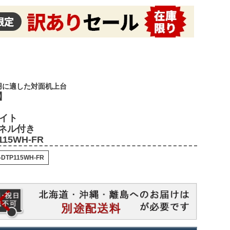
用に適した対面机上台
】
ワイト
ネル付き
115WH-FR
-DTP115WH-FR