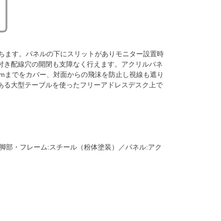
立ちます。パネルの下にスリットがありモニター設置時
付き配線穴の開閉も支障なく行えます。アクリルパネ
mmまでをカバー、対面からの飛沫を防止し視線も遮り
ある大型テーブルを使ったフリーアドレスデスク上で
脚部・フレーム:スチール（粉体塗装）／パネル:アク