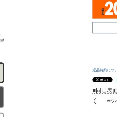
返品特約につ
■同じ表