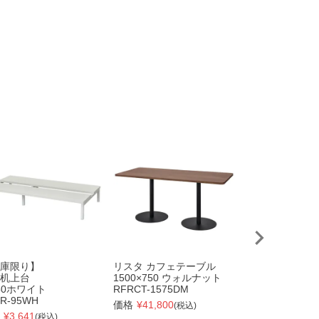
庫限り】
リスタ カフェテーブル
SBKシリーズ
机上台
1500×750 ウォルナット
オープンシュー
50ホワイト
RFRCT-1575DM
4列4段 HOホ
R-95WH
◆SBK-44
価格
¥
41,800
(税込)
¥
3,641
価格
¥
29,731
(税込)
(税