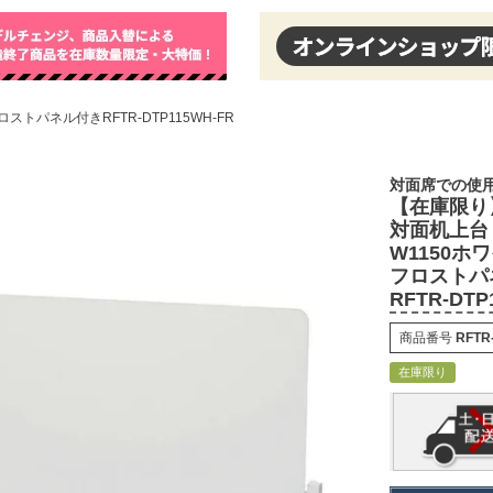
トパネル付きRFTR-DTP115WH-FR
対面席での使
【在庫限り
対面机上台
W1150ホ
フロストパ
RFTR-DTP
商品番号
RFTR
在庫限り