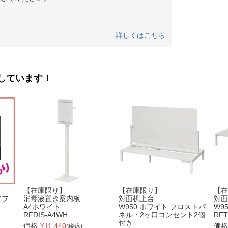
詳しくはこちら
しています！
【在庫限り】
【在庫限り】
【在
ソフ
消毒液置き案内板
対面机上台
対面
A4ホワイト
W950 ホワイト フロストパ
W9
RFDIS-A4WH
ネル・2ヶ口コンセント2個
RFT
付き
価格
¥
11,440
価格
(税込)