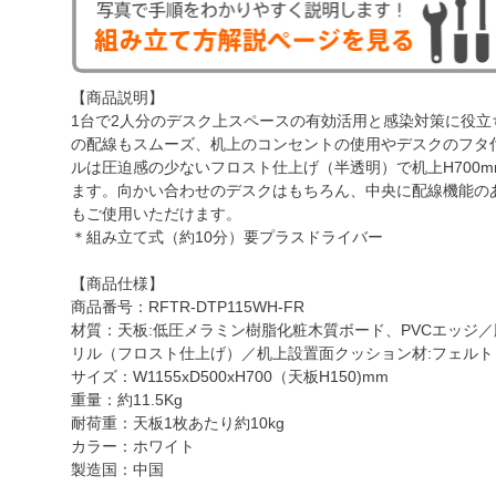
【商品説明】
1台で2人分のデスク上スペースの有効活用と感染対策に役
の配線もスムーズ、机上のコンセントの使用やデスクのフタ
ルは圧迫感の少ないフロスト仕上げ（半透明）で机上H700
ます。向かい合わせのデスクはもちろん、中央に配線機能の
もご使用いただけます。
＊組み立て式（約10分）要プラスドライバー
【商品仕様】
商品番号：RFTR-DTP115WH-FR
材質：天板:低圧メラミン樹脂化粧木質ボード、PVCエッジ／
リル（フロスト仕上げ）／机上設置面クッション材:フェルト
サイズ：W1155xD500xH700（天板H150)mm
重量：約11.5Kg
耐荷重：天板1枚あたり約10kg
カラー：ホワイト
製造国：中国