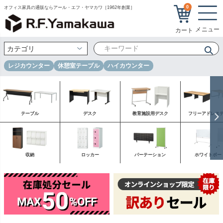
0
オフィス家具の通販ならアール・エフ・ヤマカワ［1962年創業］
レジカウンター
休憩室テーブル
ハイカウンター
テーブル
デスク
教育施設用デスク
フリーアドレス
収納
ロッカー
パーテーション
ホワイトボー