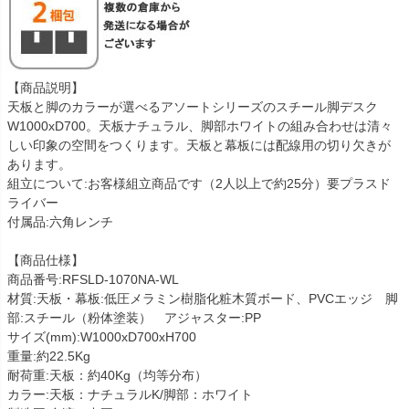
【商品説明】
天板と脚のカラーが選べるアソートシリーズのスチール脚デスク
W1000xD700。天板ナチュラル、脚部ホワイトの組み合わせは清々
しい印象の空間をつくります。天板と幕板には配線用の切り欠きが
あります。
組立について:お客様組立商品です（2人以上で約25分）要プラスド
ライバー
付属品:六角レンチ
【商品仕様】
商品番号:RFSLD-1070NA-WL
材質:天板・幕板:低圧メラミン樹脂化粧木質ボード、PVCエッジ 脚
部:スチール（粉体塗装） アジャスター:PP
サイズ(mm):W1000xD700xH700
重量:約22.5Kg
耐荷重:天板：約40Kg（均等分布）
カラー:天板：ナチュラルK/脚部：ホワイト