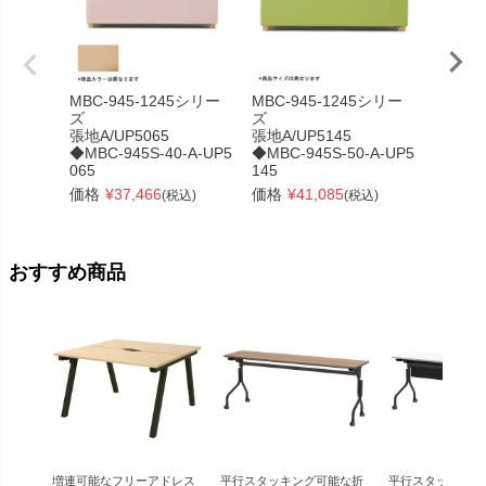
MBC-945-1245シリー
MBC-945-1245シリー
MBC-9
ズ
ズ
ズ
張地A/UP5065
張地A/UP5145
張地A/U
◆MBC-945S-40-A-UP5
◆MBC-945S-50-A-UP5
◆MBC-
065
145
5145
価格
¥
37,466
価格
¥
41,085
価格
¥
(税込)
(税込)
おすすめ商品
増連可能なフリーアドレス
平行スタッキング可能な折
平行スタッキング