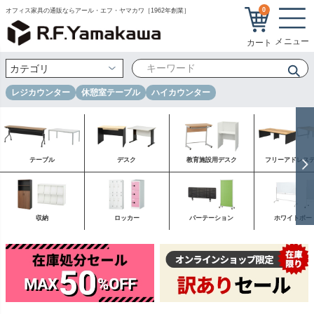
0
オフィス家具の通販ならアール・エフ・ヤマカワ［1962年創業］
レジカウンター
休憩室テーブル
ハイカウンター
テーブル
デスク
教育施設用デスク
フリーアドレス
収納
ロッカー
パーテーション
ホワイトボー