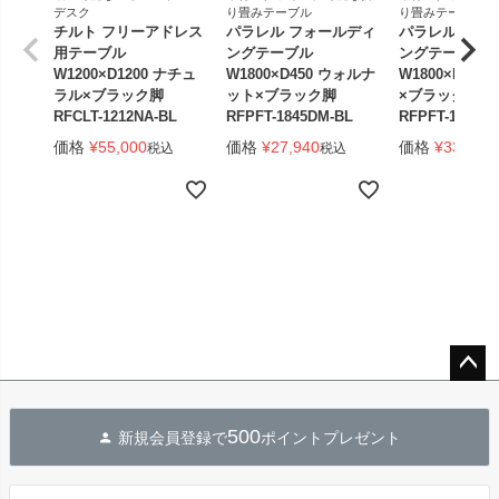
デスク
り畳みテーブル
り畳みテーブル
チルト フリーアドレス
パラレル フォールディ
パラレル フォ
用テーブル
ングテーブル
ングテーブル
W1200×D1200 ナチュ
W1800×D450 ウォルナ
W1800×D450
ラル×ブラック脚
ット×ブラック脚
×ブラック脚 
RFCLT-1212NA-BL
RFPFT-1845DM-BL
RFPFT-1845W
価格
¥
55,000
価格
¥
27,940
価格
¥
33,440
税込
税込
ペー
ジト
500
新規会員登録で
ポイントプレゼント
ップ
へ