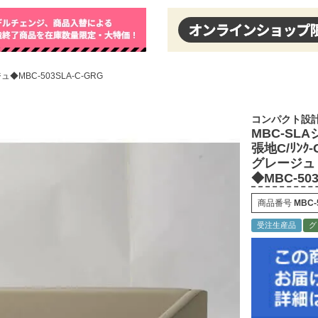
◆MBC-503SLA-C-GRG
コンパクト設
MBC-SL
張地C/ﾘﾝｸ-
グレージュ
◆MBC-503
商品番号
MBC-
受注生産品
グ