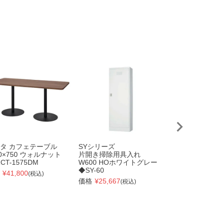
タ カフェテーブル
SYシリーズ
SYシリーズ
00×750 ウォルナット
片開き掃除用具入れ
両開き掃除用具
CT-1575DM
W600 HOホワイトグレー
W880 HOホ
◆SY-60
◆SY-90
¥
41,800
(税込)
価格
¥
25,667
価格
¥
43,652
(税込)
(税