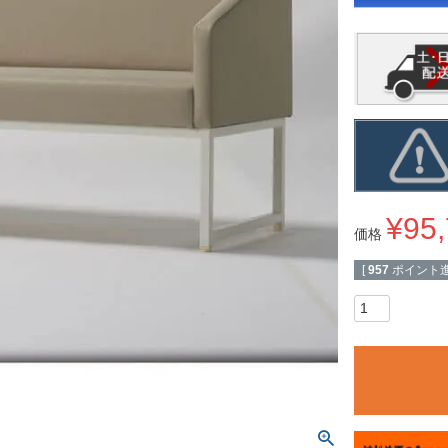
¥
95
価格
[
957
ポイント進