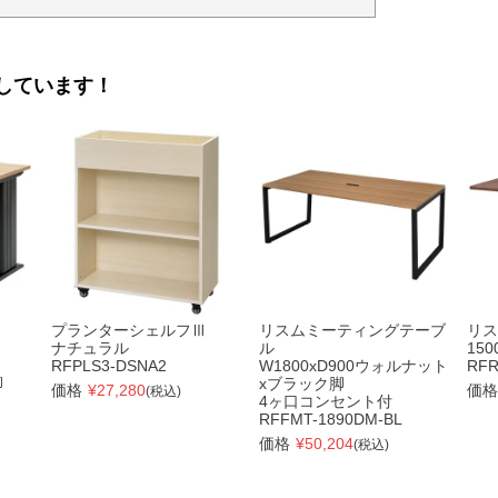
しています！
プランターシェルフⅢ
リスムミーティングテーブ
リス
ナチュラル
ル
15
RFPLS3-DSNA2
W1800xD900ウォルナット
RFR
脚
xブラック脚
価格
¥
27,280
価格
(税込)
4ヶ口コンセント付
RFFMT-1890DM-BL
価格
¥
50,204
(税込)