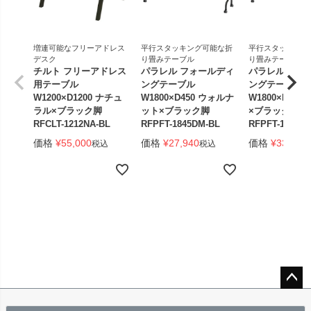
増連可能なフリーアドレス
平行スタッキング可能な折
平行スタッキング
デスク
り畳みテーブル
り畳みテーブル
チルト フリーアドレス
パラレル フォールディ
パラレル フォ
用テーブル
ングテーブル
ングテーブル
W1200×D1200 ナチュ
W1800×D450 ウォルナ
W1800×D450
ラル×ブラック脚
ット×ブラック脚
×ブラック脚 
RFCLT-1212NA-BL
RFPFT-1845DM-BL
RFPFT-1845W
価格
¥
55,000
価格
¥
27,940
価格
¥
33,440
税込
税込
ペー