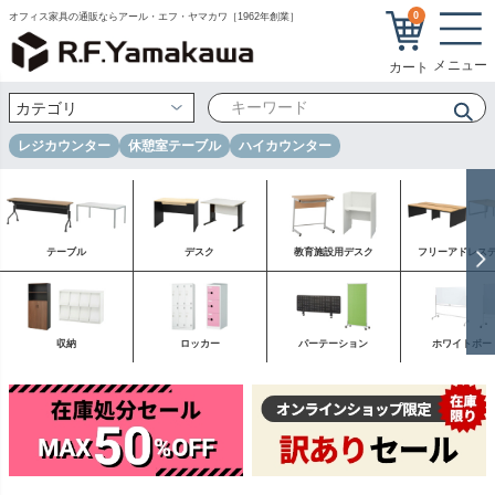
0
オフィス家具の通販ならアール・エフ・ヤマカワ［1962年創業］
レジカウンター
休憩室テーブル
ハイカウンター
テーブル
デスク
教育施設用デスク
フリーアドレス
収納
ロッカー
パーテーション
ホワイトボー