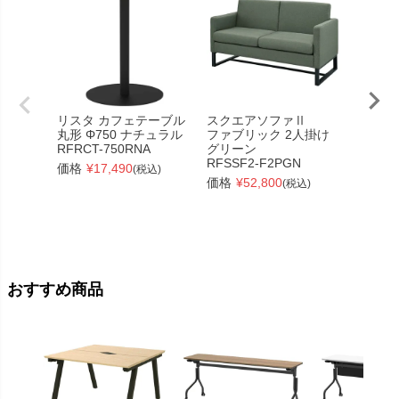
リスタ カフェテーブル
スクエアソファⅡ
ユニッ
丸形 Φ750 ナチュラル
ファブリック 2人掛け
ル
RFRCT-750RNA
グリーン
W240
RFSSF2-F2PGN
ーズ
価格
¥
17,490
(税込)
RFPC-
価格
¥
52,800
(税込)
価格
¥
おすすめ商品