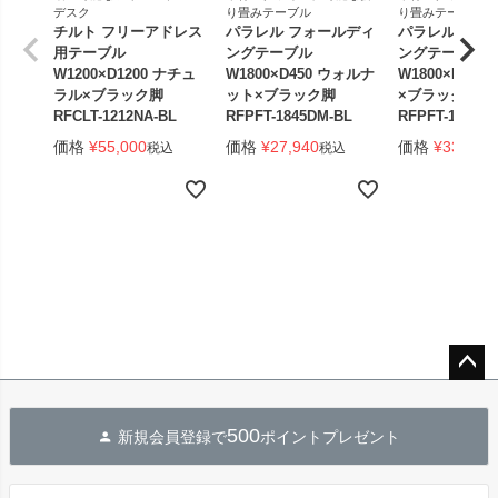
デスク
り畳みテーブル
り畳みテーブル
チルト フリーアドレス
パラレル フォールディ
パラレル フォ
用テーブル
ングテーブル
ングテーブル
W1200×D1200 ナチュ
W1800×D450 ウォルナ
W1800×D450
ラル×ブラック脚
ット×ブラック脚
×ブラック脚 
RFCLT-1212NA-BL
RFPFT-1845DM-BL
RFPFT-1845W
価格
¥
55,000
価格
¥
27,940
価格
¥
33,440
税込
税込
ペー
ジト
500
新規会員登録で
ポイントプレゼント
ップ
へ