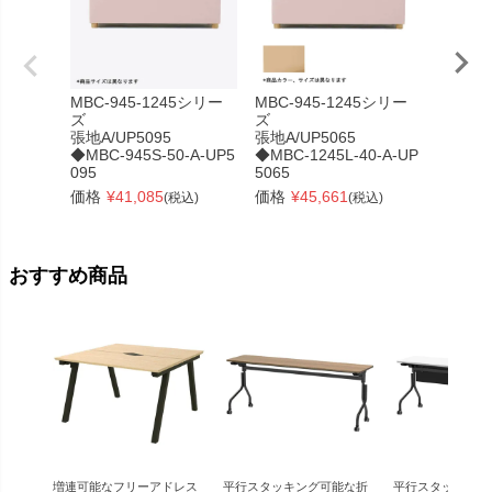
MBC-945-1245シリー
MBC-945-1245シリー
MBC-9
ズ
ズ
ズ
張地A/UP5095
張地A/UP5065
張地A/U
◆MBC-945S-50-A-UP5
◆MBC-1245L-40-A-UP
◆MBC-
095
5065
095
価格
¥
41,085
価格
¥
45,661
価格
¥
(税込)
(税込)
おすすめ商品
増連可能なフリーアドレス
平行スタッキング可能な折
平行スタッキング