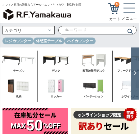
0
オフィス家具の通販ならアール・エフ・ヤマカワ［1962年創業］
レジカウンター
休憩室テーブル
ハイカウンター
テーブル
デスク
教育施設用デスク
フリーアドレス
収納
ロッカー
パーテーション
ホワイトボー