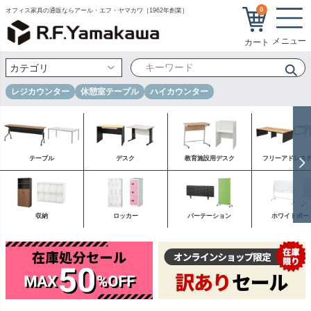
0
オフィス家具の通販ならアール・エフ・ヤマカワ［1962年創業］
レジカウンター
休憩室テーブル
ハイカウンター
テーブル
デスク
教育施設用デスク
フリーアドレス
収納
ロッカー
パーテーション
ホワイトボー