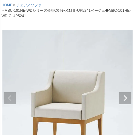
HOME
チェア／ソファ
MBC-101HE-WDシリーズ張地C/ｼﾙｷｰﾗｽﾀﾙⅡ-UP5241ベージュ◆MBC-101HE-
WD-C-UP5241