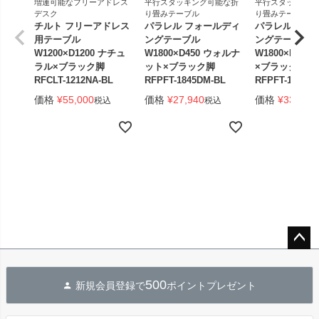
増連可能なフリーアドレス
平行スタッキング可能な折
平行スタッキング
デスク
り畳みテーブル
り畳みテーブル
チルト フリーアドレス
パラレル フォールディ
パラレル フォ
用テーブル
ングテーブル
ングテーブル
W1200×D1200 ナチュ
W1800×D450 ウォルナ
W1800×D450
ラル×ブラック脚
ット×ブラック脚
×ブラック脚 
RFCLT-1212NA-BL
RFPFT-1845DM-BL
RFPFT-1845W
価格
¥
55,000
価格
¥
27,940
価格
¥
33,440
税込
税込
ペー
ジト
500
新規会員登録で
ポイントプレゼント
ップ
へ