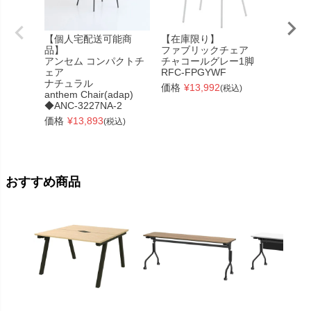
【個人宅配送可能商
【在庫限り】
アリア
品】
ファブリックチェア
肘なし
アンセム コンパクトチ
チャコールグレー1脚
RFARC
ェア
RFC-FPGYWF
価格
¥
ナチュラル
価格
¥
13,992
(税込)
anthem Chair(adap)
◆ANC-3227NA-2
価格
¥
13,893
(税込)
おすすめ商品