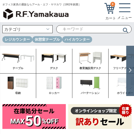
0
オフィス家具の通販ならアール・エフ・ヤマカワ［1962年創業］
レジカウンター
休憩室テーブル
ハイカウンター
テーブル
デスク
教育施設用デスク
フリーアドレス
収納
ロッカー
パーテーション
ホワイトボー