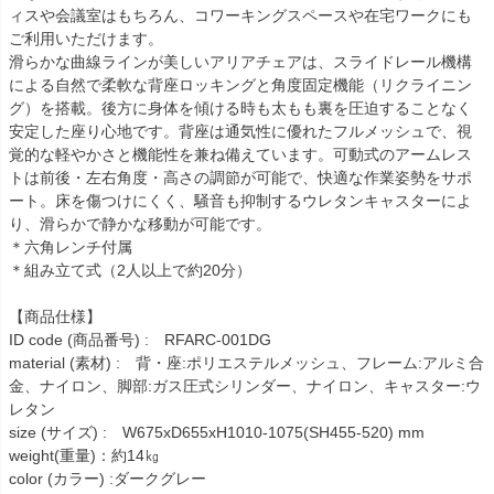
ィスや会議室はもちろん、コワーキングスペースや在宅ワークにも
ご利用いただけます。
滑らかな曲線ラインが美しいアリアチェアは、スライドレール機構
による自然で柔軟な背座ロッキングと角度固定機能（リクライニン
グ）を搭載。後方に身体を傾ける時も太もも裏を圧迫することなく
安定した座り心地です。背座は通気性に優れたフルメッシュで、視
覚的な軽やかさと機能性を兼ね備えています。可動式のアームレス
トは前後・左右角度・高さの調節が可能で、快適な作業姿勢をサポ
ート。床を傷つけにくく、騒音も抑制するウレタンキャスターによ
り、滑らかで静かな移動が可能です。
＊六角レンチ付属
＊組み立て式（2人以上で約20分）
【商品仕様】
ID code (商品番号) : RFARC-001DG
material (素材) : 背・座:ポリエステルメッシュ、フレーム:アルミ合
金、ナイロン、脚部:ガス圧式シリンダー、ナイロン、キャスター:ウ
レタン
size (サイズ) : W675xD655xH1010-1075(SH455-520) mm
weight(重量)：約14㎏
color (カラー) :ダークグレー