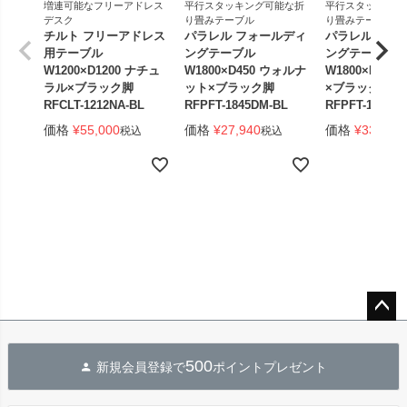
増連可能なフリーアドレス
平行スタッキング可能な折
平行スタッキング
デスク
り畳みテーブル
り畳みテーブル
チルト フリーアドレス
パラレル フォールディ
パラレル フォ
用テーブル
ングテーブル
ングテーブル
W1200×D1200 ナチュ
W1800×D450 ウォルナ
W1800×D450
ラル×ブラック脚
ット×ブラック脚
×ブラック脚 
RFCLT-1212NA-BL
RFPFT-1845DM-BL
RFPFT-1845W
価格
¥
55,000
価格
¥
27,940
価格
¥
33,440
税込
税込
ペー
ジト
500
新規会員登録で
ポイントプレゼント
ップ
へ