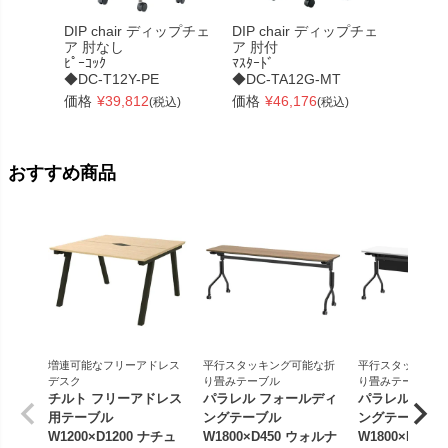
DIP chair ディップチェ
DIP chair ディップチェ
DIP c
ア 肘なし
ア 肘付
ア 肘な
ﾋﾟｰｺｯｸ
ﾏｽﾀｰﾄﾞ
ﾏｽﾀｰﾄﾞ
◆DC-T12Y-PE
◆DC-TA12G-MT
◆DC-T
価格
¥
39,812
価格
¥
46,176
価格
¥
(税込)
(税込)
おすすめ商品
増連可能なフリーアドレス
平行スタッキング可能な折
平行スタッキング
デスク
り畳みテーブル
り畳みテーブル
チルト フリーアドレス
パラレル フォールディ
パラレル フォ
用テーブル
ングテーブル
ングテーブル
W1200×D1200 ナチュ
W1800×D450 ウォルナ
W1800×D450