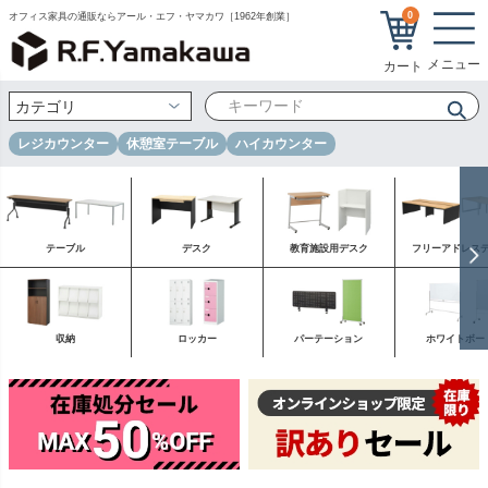
0
オフィス家具の通販ならアール・エフ・ヤマカワ［1962年創業］
レジカウンター
休憩室テーブル
ハイカウンター
テーブル
デスク
教育施設用デスク
フリーアドレス
収納
ロッカー
パーテーション
ホワイトボー