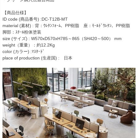
【商品仕様】
ID code (商品番号) :DC-T12B-MT
material (素材) : 背：ｳﾚﾀﾝﾌｫｰﾑ、PP樹脂 座：ﾓｰﾙﾄﾞｳﾚﾀﾝ、PP樹脂
脚部：ｽﾁｰﾙ粉体塗装
size (サイズ) : W570xD570xH785～865（SH420～500） mm
weight（重量）：約12.2Kg
color (カラー) :ﾏｽﾀｰﾄﾞ
place of production (生産国) : 日本