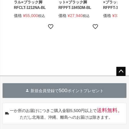
ラル×ブラック脚
ット×ブラック脚
×ブラック脚 
RFCLT-1212NA-BL
RFPFT-1845DM-BL
RFPFT-1845W
価格
¥
55,000
価格
¥
27,940
価格
¥
33,440
税込
税込
ペー
ジト
500
新規会員登録で
ポイントプレゼント
ップ
へ
送料無料。
一か所のお届けにつきご購入金額5,500円以上で
ただし北海道、沖縄、離島へのお届けは除きます。