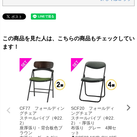
この商品を見た人は、こちらの商品もチェックしてい
ます！
CF77 フォールディン
SCF20 フォールディ
SCF2
グチェア
ングチェア
ングチ
スチールパイプ（Φ22.
スチールパイプ（Φ22.
スチール
2）
2）・厚張り
2）・
座厚張り・背合板色ブ
布張り グレー 4脚セ
布張り
ラウン
ット
ン 4