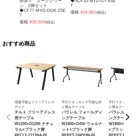
布張り ダークグリー
◆SCF20-MYD-GY-4SE
◆SCF2
ン 2脚セット
T
T
◆CF77-MYD-DGR-2SE
価格
¥
26,862
価格
¥
(税込)
T
価格
¥
30,569
(税込)
おすすめ商品
増連可能なフリーアドレス
平行スタッキング可能な折
平行スタッキング
デスク
り畳みテーブル
り畳みテーブル
チルト フリーアドレス
パラレル フォールディ
パラレル フォ
用テーブル
ングテーブル
ングテーブル
W1200×D1200 ナチュ
W1800×D450 ウォルナ
W1800×D450
ラル×ブラック脚
ット×ブラック脚
×ブラック脚 
RFCLT-1212NA-BL
RFPFT-1845DM-BL
RFPFT-1845W