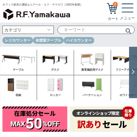
0
オフィス家具の通販ならアール・エフ・ヤマカワ［1962年創業］
レジカウンター
休憩室テーブル
ハイカウンター
テーブル
デスク
教育施設用デスク
フリーアドレス
収納
ロッカー
パーテーション
ホワイトボー