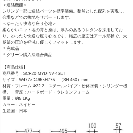
＜連結機能＞
シリンダー部に連結パーツを標準装備。整然とした配列を実現し、
会場などでの接地をサポートします。
＜ゆったり快適な座り心地＞
柔らかいニット地の背と座は、厚みのあるウレタンを採用してお
り、ゆったり快適な座り心地です。幅広の座面はアール形状で、大
腿部の圧迫を軽減し優しくフィットします。
＊完成品
＊グリーン購入法適合商品
【商品仕様】
商品番号：SCF20-MYD-NV-4SET
サイズ：W477×D495×H775 （SH 450）mm
材質：フレーム:Φ22.2 スチールパイプ・粉体塗装・シリンダー機
構、 背座：ハードボード・ウレタンフォーム
重量：約5.1Kg
カラー：ネイビー
生産国：日本