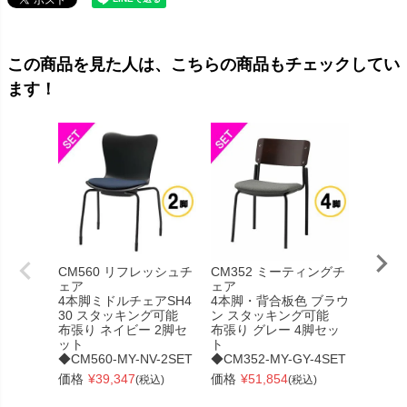
この商品を見た人は、こちらの商品もチェックしてい
ます！
CM560 リフレッシュチ
CM352 ミーティングチ
CM56
ェア
ェア
ェア
4本脚ミドルチェアSH4
4本脚・背合板色 ブラウ
キャス
30 スタッキング可能
ン スタッキング可能
ェアSH
布張り ネイビー 2脚セ
布張り グレー 4脚セッ
グ可能
ット
ト
布張り 
◆CM560-MY-NV-2SET
◆CM352-MY-GY-4SET
ット
◆CM56
価格
¥
39,347
価格
¥
51,854
(税込)
(税込)
T