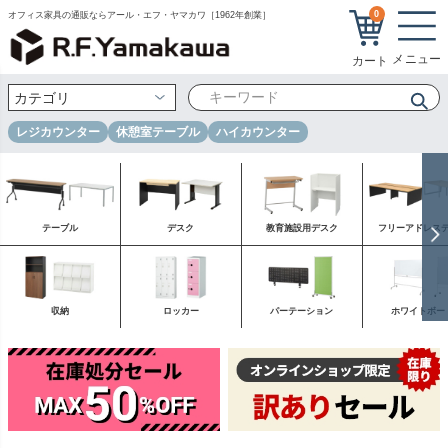
0
オフィス家具の通販ならアール・エフ・ヤマカワ［1962年創業］
レジカウンター
休憩室テーブル
ハイカウンター
テーブル
デスク
教育施設用デスク
フリーアドレス
収納
ロッカー
パーテーション
ホワイトボー