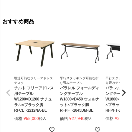
価格
¥
おすすめ商品
増連可能なフリーアドレス
平行スタッキング可能な折
平行スタッキング
デスク
り畳みテーブル
り畳みテーブル
チルト フリーアドレス
パラレル フォールディ
パラレル フォ
用テーブル
ングテーブル
ングテーブル
W1200×D1200 ナチュ
W1800×D450 ウォルナ
W1800×D450
ラル×ブラック脚
ット×ブラック脚
×ブラック脚 
RFCLT-1212NA-BL
RFPFT-1845DM-BL
RFPFT-1845W
価格
¥
55,000
価格
¥
27,940
価格
¥
33,440
税込
税込