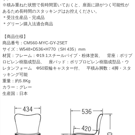
※積み重ねた状態で長時間置いておくと、座面に跡がつく可能性が
あるため長時間のスタッキングはお控えください。
＊受注生産品・完成品
＊グリーン購入法適合商品
【商品仕様】
商品番号：CM560-MYC-GY-2SET
サイズ：W548×D536×H770（SH 435）mm
材質：フレーム：Φ19.1スチールパイプ・粉体塗装、 背座：ポリプ
ロピレン樹脂成型品、 座パッド：ポリプロピレン樹脂成型品・ウ
レタンフォーム Φ50双輪キャスター付、 平積み脚数：4脚・スタ
ッキング可能
重量：約5.8Kg
カラー：グレー
生産国：日本