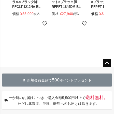
ラル×ブラック脚
ット×ブラック脚
×ブラック脚 
RFCLT-1212NA-BL
RFPFT-1845DM-BL
RFPFT-1845W
価格
¥
55,000
価格
¥
27,940
価格
¥
33,440
税込
税込
ペー
ジト
500
新規会員登録で
ポイントプレゼント
ップ
へ
送料無料。
一か所のお届けにつきご購入金額5,500円以上で
ただし北海道、沖縄、離島へのお届けは除きます。