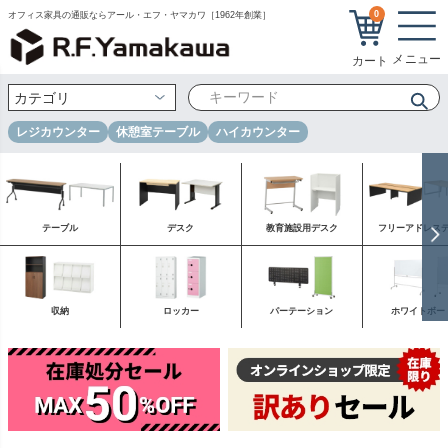
0
オフィス家具の通販ならアール・エフ・ヤマカワ［1962年創業］
レジカウンター
休憩室テーブル
ハイカウンター
テーブル
デスク
教育施設用デスク
フリーアドレス
収納
ロッカー
パーテーション
ホワイトボー