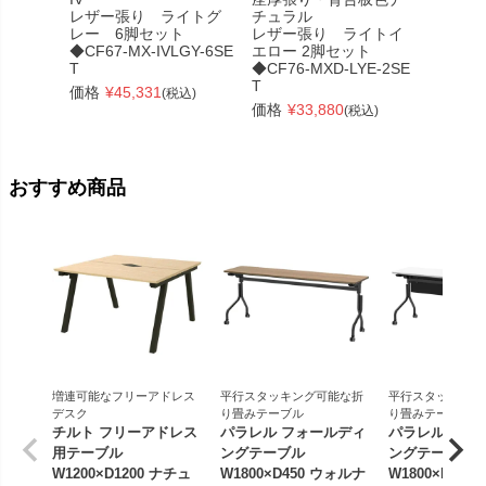
レザー張り ライトグ
チュラル
チュラ
レー 6脚セット
レザー張り ライトイ
レザー
◆CF67-MX-IVLGY-6SE
エロー 2脚セット
ネイビ
T
◆CF76-MXD-LYE-2SE
◆CF76
T
価格
¥
45,331
価格
¥
(税込)
価格
¥
33,880
(税込)
おすすめ商品
増連可能なフリーアドレス
平行スタッキング可能な折
平行スタッキング
デスク
り畳みテーブル
り畳みテーブル
チルト フリーアドレス
パラレル フォールディ
パラレル フォ
用テーブル
ングテーブル
ングテーブル
W1200×D1200 ナチュ
W1800×D450 ウォルナ
W1800×D450