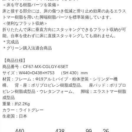
＜床を守る樹脂パーツを装備＞
床と接する部分には、床の傷つき低減と滑り止め効果のあるエラス
トマー樹脂を用いた脚端樹脂パーツを標準装備しています。
＜便利なフラット収納＞
折りたたんで床に垂直方向にスタッキングできるフラット収納が可
能。台車を使わずに床に直接スタッキングしても崩れません。
＊完成品
＊グリーン購入法適合商品
【商品仕様】
商品番号：CF67-MX-CGLGY-6SET
サイズ：W440×D438×H753 （SH 430）mm
材質：フレーム：Φ19アルミパイプ・粉体塗装・シリンダー機
構、 背・座：ポリプロピレン樹脂成型品、 座パッド：ポリプロ
ピレン樹脂成型品・ウレタンフォーム、 脚端：エラストマー樹脂
成型品
重量：約2.2Kg
カラー：ライトグレー
生産国：日本