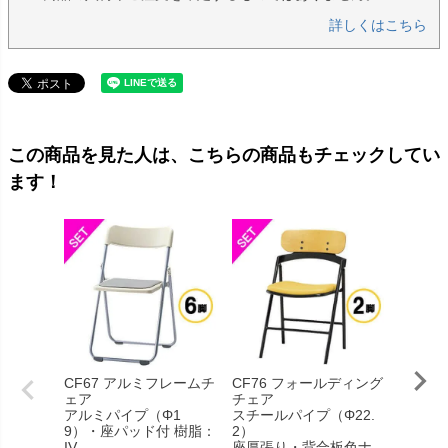
詳しくはこちら
この商品を見た人は、こちらの商品もチェックしてい
ます！
CF67 アルミフレームチ
CF76 フォールディング
CF76
ェア
チェア
チェア
アルミパイプ（Φ1
スチールパイプ（Φ22.
スチール
9）・座パッド付 樹脂：
2）
2）
IV
座厚張り・背合板色ナ
座厚張