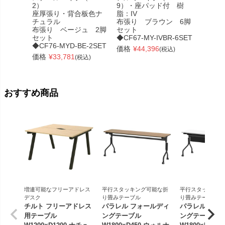
2）
9）・座パッド付 樹
2）
座厚張り・背合板色ナ
脂：IV
座厚張
チュラル
布張り ブラウン 6脚
チュラ
布張り ベージュ 2脚
セット
布張り
セット
◆CF67-MY-IVBR-6SET
ット
◆CF76-MYD-BE-2SET
◆CF76
価格
¥
44,396
(税込)
価格
¥
33,781
価格
¥
(税込)
おすすめ商品
増連可能なフリーアドレス
平行スタッキング可能な折
平行スタッキング
デスク
り畳みテーブル
り畳みテーブル
チルト フリーアドレス
パラレル フォールディ
パラレル フォ
用テーブル
ングテーブル
ングテーブル