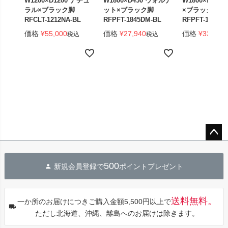
W1200×D1200 ナチュ
W1800×D450 ウォルナ
W1800×D450
ラル×ブラック脚
ット×ブラック脚
×ブラック脚 
RFCLT-1212NA-BL
RFPFT-1845DM-BL
RFPFT-1845W
価格
¥
55,000
価格
¥
27,940
価格
¥
33,440
税込
税込
ペー
ジト
500
新規会員登録で
ポイントプレゼント
ップ
へ
送料無料。
一か所のお届けにつきご購入金額5,500円以上で
ただし北海道、沖縄、離島へのお届けは除きます。