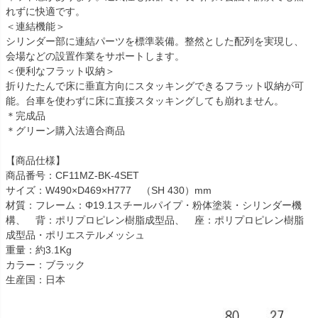
れずに快適です。
＜連結機能＞
シリンダー部に連結パーツを標準装備。整然とした配列を実現し、
会場などの設置作業をサポートします。
＜便利なフラット収納＞
折りたたんで床に垂直方向にスタッキングできるフラット収納が可
能。台車を使わずに床に直接スタッキングしても崩れません。
＊完成品
＊グリーン購入法適合商品
【商品仕様】
商品番号：CF11MZ-BK-4SET
サイズ：W490×D469×H777 （SH 430）mm
材質：フレーム：Φ19.1スチールパイプ・粉体塗装・シリンダー機
構、 背：ポリプロピレン樹脂成型品、 座：ポリプロピレン樹脂
成型品・ポリエステルメッシュ
重量：約3.1Kg
カラー：ブラック
生産国：日本