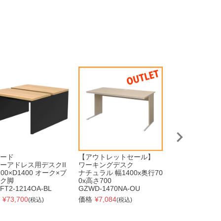
ード
【アウトレットセール】
シンプルスクリ
ーアドレス用デスクII
ワーキングデスク
W800フロスト
200×D1400 オーク×ブ
ナチュラル 幅1400x奥行70
アジャスター仕
ク脚
0x高さ700
RFSCR-FRSAJ
FT2-1214OA-BL
GZWD-1470NA-OU
価格
¥
16,907
(税
¥
73,700
価格
¥
7,084
(税込)
(税込)