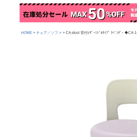
HOME
チェア／ソファ
CA stool 背付ﾚｻﾞｰﾐﾄﾞﾙﾀｲﾌﾟ ﾗﾍﾞﾝﾀﾞｰ ◆CA-1