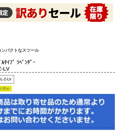
コンパクトなスツール
ﾙﾀｲﾌﾟ ﾗﾍﾞﾝﾀﾞｰ
Z-LV
L-Z-LV
り寄せ