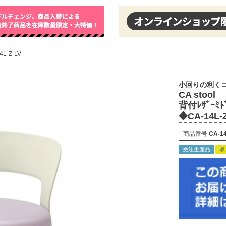
4L-Z-LV
小回りの利く
CA stool
背付ﾚｻﾞｰﾐﾄﾞ
◆CA-14L-
商品番号
CA-14
受注生産品
取