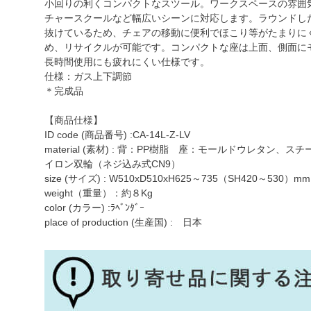
小回りの利くコンパクトなスツール。ワークスペースの雰囲
チャースクールなど幅広いシーンに対応します。ラウンドし
抜けているため、チェアの移動に便利でほこり等がたまりに
め、リサイクルが可能です。コンパクトな座は上面、側面に
長時間使用にも疲れにくい仕様です。
仕様：ガス上下調節
＊完成品
【商品仕様】
ID code (商品番号) :CA-14L-Z-LV
material (素材) : 背：PP樹脂 座：モールドウレタン
イロン双輪（ネジ込み式CN9）
size (サイズ) : W510xD510xH625～735（SH420～530）mm
weight（重量）：約８Kg
color (カラー) :ﾗﾍﾞﾝﾀﾞｰ
place of production (生産国) : 日本