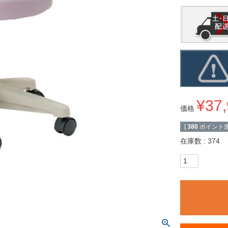
¥
37
価格
[
380
ポイント進
在庫数
374