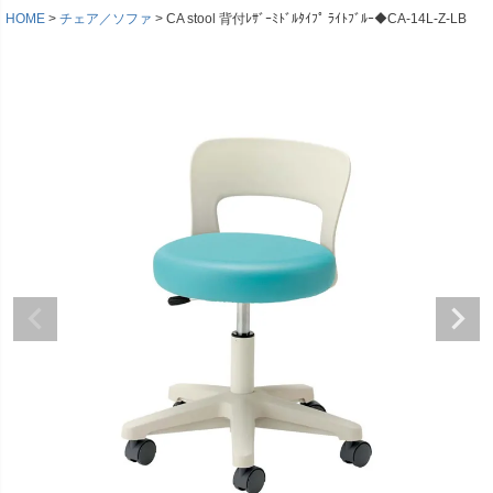
HOME
チェア／ソファ
CA stool 背付ﾚｻﾞｰﾐﾄﾞﾙﾀｲﾌﾟ ﾗｲﾄﾌﾞﾙｰ◆CA-14L-Z-LB