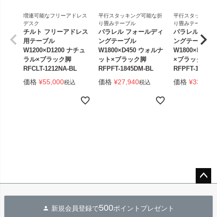
増連可能なフリーアドレス
平行スタッキング可能な折
平行スタッキング
デスク
り畳みテーブル
り畳みテーブル
チルト フリーアドレス
パラレル フォールディ
パラレル フォ
用テーブル
ングテーブル
ングテーブル
W1200×D1200 ナチュ
W1800×D450 ウォルナ
W1800×D450
ラル×ブラック脚
ット×ブラック脚
×ブラック脚 
RFCLT-1212NA-BL
RFPFT-1845DM-BL
RFPFT-1845W
価格
¥
55,000
価格
¥
27,940
価格
¥
33,440
税込
税込
ペー
ジト
500
新規会員登録で
ポイントプレゼント
ップ