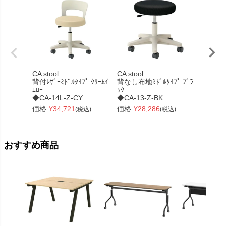
CA stool
CA stool
CA stoo
背付ﾚｻﾞｰﾐﾄﾞﾙﾀｲﾌﾟ ｸﾘｰﾑｲ
背なし布地ﾐﾄﾞﾙﾀｲﾌﾟ ﾌﾞﾗ
背なし布地
ｴﾛｰ
ｯｸ
ｰ
◆CA-14L-Z-CY
◆CA-13-Z-BK
◆CA-1
価格
¥
34,721
価格
¥
28,286
価格
¥
(税込)
(税込)
おすすめ商品