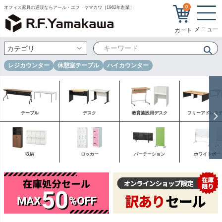
0
オフィス家具の通販ならアール・エフ・ヤマカワ［1962年創業］
レジカウンター
休憩室テーブル
ハイカウンター
テーブル
デスク
教育施設用デスク
フリーアドレス
収納
ロッカー
パーテーション
ホワイトボー