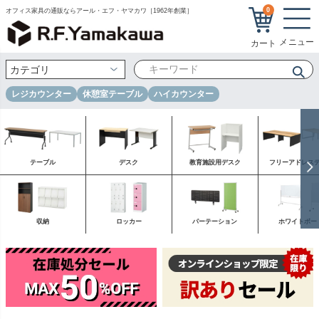
0
オフィス家具の通販ならアール・エフ・ヤマカワ［1962年創業］
レジカウンター
休憩室テーブル
ハイカウンター
テーブル
デスク
教育施設用デスク
フリーアドレス
収納
ロッカー
パーテーション
ホワイトボー