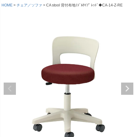
HOME
チェア／ソファ
CA stool 背付布地ﾐﾄﾞﾙﾀｲﾌﾟ ﾚｯﾄﾞ◆CA-14-Z-RE