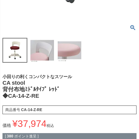
小回りの利くコンパクトなスツール
CA stool
背付布地ﾐﾄﾞﾙﾀｲﾌﾟ ﾚｯﾄﾞ
◆CA-14-Z-RE
商品番号
CA-14-Z-RE
¥
37,974
価格
税込
[
380
ポイント進呈 ]