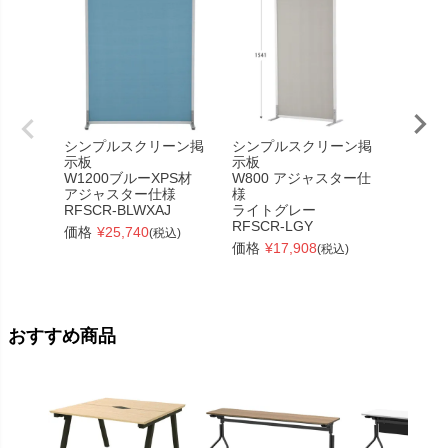
シンプルスクリーン掲
シンプルスクリーン掲
日本住
示板
示板
OTP
W1200ブルーXPS材
W800 アジャスター仕
折りた
アジャスター仕様
様
ョン
RFSCR-BLWXAJ
ライトグレー
高さ18
RFSCR-LGY
ト
価格
¥
25,740
(税込)
◆OTP-
価格
¥
17,908
(税込)
価格
¥
おすすめ商品