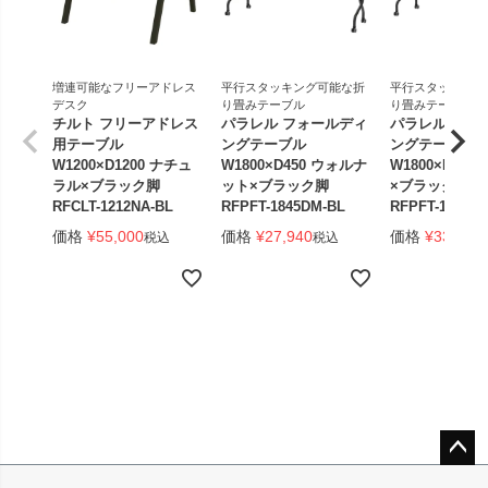
増連可能なフリーアドレス
平行スタッキング可能な折
平行スタッキング
デスク
り畳みテーブル
り畳みテーブル
チルト フリーアドレス
パラレル フォールディ
パラレル フォ
用テーブル
ングテーブル
ングテーブル
W1200×D1200 ナチュ
W1800×D450 ウォルナ
W1800×D450
ラル×ブラック脚
ット×ブラック脚
×ブラック脚 
RFCLT-1212NA-BL
RFPFT-1845DM-BL
RFPFT-1845W
価格
¥
55,000
価格
¥
27,940
価格
¥
33,440
税込
税込
ペー