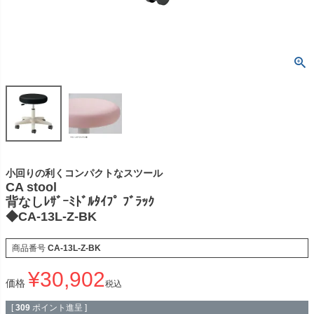
小回りの利くコンパクトなスツール
CA stool
背なしﾚｻﾞｰﾐﾄﾞﾙﾀｲﾌﾟ ﾌﾞﾗｯｸ
◆CA-13L-Z-BK
商品番号
CA-13L-Z-BK
¥
30,902
価格
税込
[
309
ポイント進呈 ]