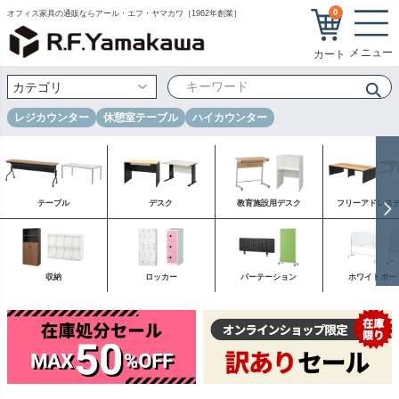
0
オフィス家具の通販ならアール・エフ・ヤマカワ［1962年創業］
レジカウンター
休憩室テーブル
ハイカウンター
テーブル
デスク
教育施設用デスク
フリーアドレス
収納
ロッカー
パーテーション
ホワイトボー