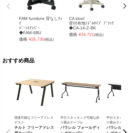
FAM furniture 背なしﾁｪ
CA stool
木製丸
ｱ
背付布地ﾐﾄﾞﾙﾀｲﾌﾟ ﾌﾞﾗｯｸ
ツール
ﾊﾞｰﾝﾄｱﾝﾊﾞｰ
◆CA-14-Z-BK
ナチュ
◆FAM-6BU
Z-SHS
価格
¥
34,721
(税込)
価格
¥
26,730
価格
¥
(税込)
おすすめ商品
増連可能なフリーアドレス
平行スタッキング可能な折
平行スタッキング
デスク
り畳みテーブル
り畳みテーブル
チルト フリーアドレス
パラレル フォールディ
パラレル フォ