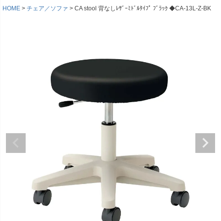
HOME
チェア／ソファ
CA stool 背なしﾚｻﾞｰﾐﾄﾞﾙﾀｲﾌﾟ ﾌﾞﾗｯｸ ◆CA-13L-Z-BK