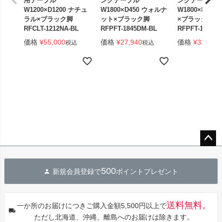
用テーブル
ングテーブル
ングテーブル
W1200×D1200 ナチュ
W1800×D450 ウォルナ
W1800×D450
ラル×ブラック脚
ット×ブラック脚
×ブラック脚 
RFCLT-1212NA-BL
RFPFT-1845DM-BL
RFPFT-1845W
価格
¥
55,000
価格
¥
27,940
価格
¥
33,440
税込
税込
ペー
ジト
500
新規会員登録で
ポイントプレゼント
ップ
へ
送料無料。
一か所のお届けにつきご購入金額5,500円以上で
ただし北海道、沖縄、離島へのお届けは除きます。