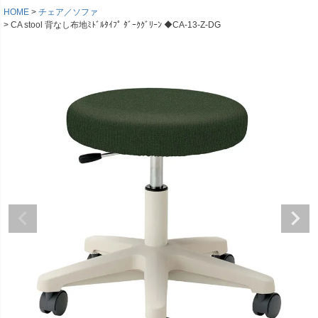
HOME
チェア／ソファ
CA stool 背なし布地ﾐﾄﾞﾙﾀｲﾌﾟ ﾀﾞｰｸｸﾞﾘｰﾝ ◆CA-13-Z-DG