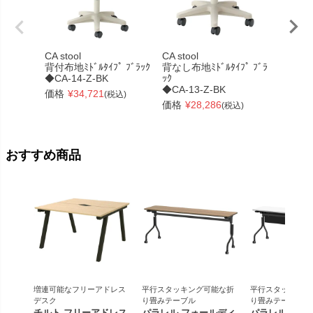
CA stool
CA stool
CA stoo
背付布地ﾐﾄﾞﾙﾀｲﾌﾟ ﾌﾞﾗｯｸ
背なし布地ﾐﾄﾞﾙﾀｲﾌﾟ ﾌﾞﾗ
背なしﾚｻﾞ
◆CA-14-Z-BK
ｯｸ
ﾑｲｴﾛｰ
◆CA-13-Z-BK
◆CA-1
価格
¥
34,721
(税込)
価格
¥
28,286
価格
¥
(税込)
おすすめ商品
増連可能なフリーアドレス
平行スタッキング可能な折
平行スタッキング
デスク
り畳みテーブル
り畳みテーブル
チルト フリーアドレス
パラレル フォールディ
パラレル フォ