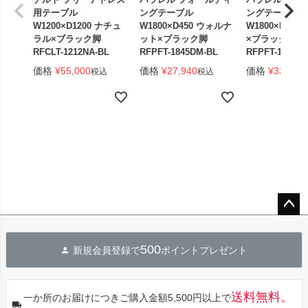
用テーブル
ングテーブル
ングテーブル
W1200×D1200 ナチュ
W1800×D450 ウォルナ
W1800×D450
ラル×ブラック脚
ット×ブラック脚
×ブラック脚 
RFCLT-1212NA-BL
RFPFT-1845DM-BL
RFPFT-1845W
価格
¥
55,000
価格
¥
27,940
価格
¥
33,440
税込
税込
ペー
ジト
500
新規会員登録で
ポイントプレゼント
ップ
へ
送料無料。
一か所のお届けにつきご購入金額5,500円以上で