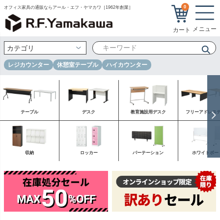
0
オフィス家具の通販ならアール・エフ・ヤマカワ［1962年創業］
レジカウンター
休憩室テーブル
ハイカウンター
テーブル
デスク
教育施設用デスク
フリーアドレス
収納
ロッカー
パーテーション
ホワイトボー