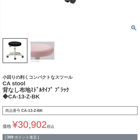
小回りの利くコンパクトなスツール
CA stool
背なし布地ﾐﾄﾞﾙﾀｲﾌﾟ ﾌﾞﾗｯｸ
◆CA-13-Z-BK
商品番号
CA-13-Z-BK
¥
30,902
価格
税込
[
309
ポイント進呈 ]