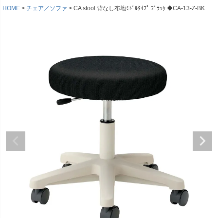
HOME
チェア／ソファ
CA stool 背なし布地ﾐﾄﾞﾙﾀｲﾌﾟ ﾌﾞﾗｯｸ ◆CA-13-Z-BK