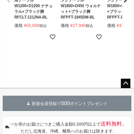
用テーブル
ングテーブル
ングテーブル
W1200×D1200 ナチュ
W1800×D450 ウォルナ
W1800×D450
ラル×ブラック脚
ット×ブラック脚
×ブラック脚 
RFCLT-1212NA-BL
RFPFT-1845DM-BL
RFPFT-1845W
価格
¥
55,000
価格
¥
27,940
価格
¥
33,440
税込
税込
ペー
ジト
500
新規会員登録で
ポイントプレゼント
ップ
へ
送料無料。
一か所のお届けにつきご購入金額5,500円以上で
ただし北海道、沖縄、離島へのお届けは除きます。