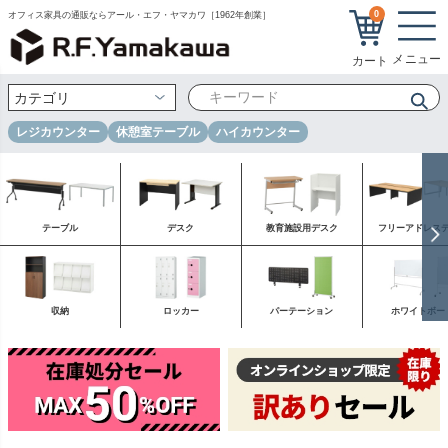
0
オフィス家具の通販ならアール・エフ・ヤマカワ［1962年創業］
レジカウンター
休憩室テーブル
ハイカウンター
テーブル
デスク
教育施設用デスク
フリーアドレス
収納
ロッカー
パーテーション
ホワイトボー