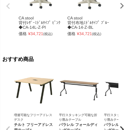
CA stool
CA stool
CA stoo
背付ﾚｻﾞｰﾐﾄﾞﾙﾀｲﾌﾟ ﾋﾟﾝｸ
背付布地ﾐﾄﾞﾙﾀｲﾌﾟ ﾌﾞﾙｰ
背付布地ﾐ
◆CA-14L-Z-PI
◆CA-14-Z-BL
◆CA-1
価格
¥
34,721
価格
¥
34,721
価格
¥
(税込)
(税込)
おすすめ商品
増連可能なフリーアドレス
平行スタッキング可能な折
平行スタッキング
デスク
り畳みテーブル
り畳みテーブル
チルト フリーアドレス
パラレル フォールディ
パラレル フォ