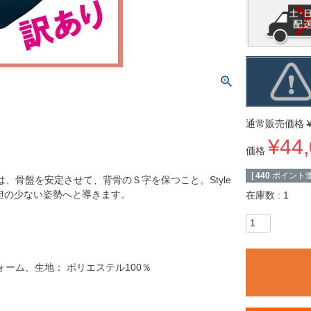
通常販売価格
¥
44
価格
[
440
ポイント進
、骨盤を安定させて、背骨のＳ字を保つこと。Style
に負担の少ない姿勢へと導きます。
在庫数
1
ーム、生地： ポリエステル100％