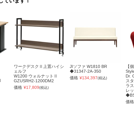
しています！
ワークデスクⅡ上置ハイシ
JIソファ W1810 BR
【個
ェルフ
◆31347-2A-350
St
W1200 ウォルナットⅡ
Dr. 
価格
¥
134,397
(税込)
脚
GZUSRH2-1200DM2
スタ
ラス
価格
¥
17,809
(税込)
レッ
◆BS
価格