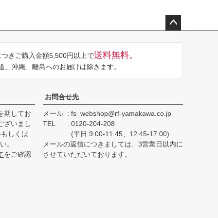
ペー
ジト
送料無料。
つきご購入金額5,500円以上で
ップ
道、沖縄、離島へのお届けは除きます。
へ
お問合せ先
を期してお
メール
fs_webshop@rf-yamakawa.co.jp
ございまし
TEL
0120-204-208
ルもしくは
(平日 9:00-11:45、12:45-17:00)
さい。
メールの返信につきましては、3営業日以内に
て
をご確認
させていただいております。