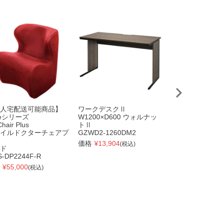
人宅配送可能商品】
ワークデスクⅡ
OAミーティン
yleシリーズ
W1200×D600 ウォルナッ
W2400xD12
Chair Plus
トⅡ
ATN-2412N-AF
イルドクターチェアプ
GZWD2-1260DM2
価格
¥
46,805
(税
価格
¥
13,904
(税込)
ド
-DP2244F-R
¥
55,000
(税込)