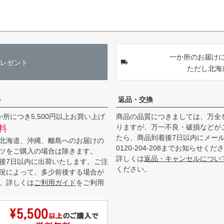
一か所のお届けに
レゼント
ただし北海
料
返品・交換
か所につき5,500円以上お買い上げ
商品の品質につきましては、万全
りますが、万一不良・破損などが
料
たら、商品到着後7日以内にメー
北海道、沖縄、離島へのお届けの
0120-204-208までお知らせくだ
ツをご購入の場合は除きます。
詳しくは
返品・キャンセルについ
後7日以内に出荷いたします。ご注
ください。
況によって、多少前後する場合が
。詳しくは
ご利用ガイド
をご利用