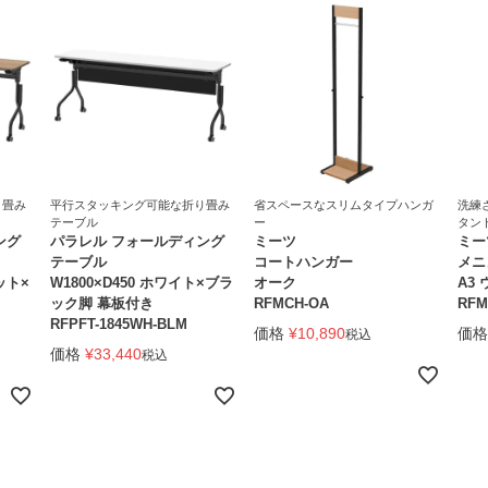
り畳み
平行スタッキング可能な折り畳み
省スペースなスリムタイプハンガ
洗練
テーブル
ー
タン
ング
パラレル フォールディング
ミーツ
ミー
テーブル
コートハンガー
メニ
ット×
W1800×D450 ホワイト×ブラ
オーク
A3
ック脚 幕板付き
RFMCH-OA
RFM
RFPFT-1845WH-BLM
価格
¥
10,890
価格
税込
価格
¥
33,440
税込