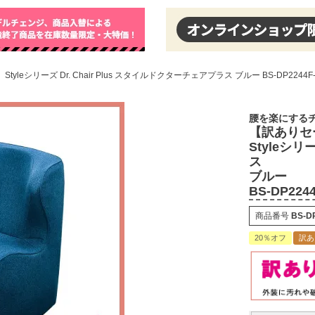
シリーズ Dr. Chair Plus スタイルドクターチェアプラス ブルー BS-DP2244F-
腰を楽にする
【訳ありセ
Styleシリ
ス
ブルー
BS-DP224
商品番号
BS-D
20％オフ
訳あ