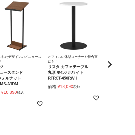
されたデザインのメニュース
オフィスの休憩コーナーや待合室
オフィスの休憩コー
ド
にも！
にも！
ツ
リスタ カフェテーブル
リスタ カフェテ
ュースタンド
丸形 Φ450 ホワイト
750×600 ナチュ
 ウォルナット
RFRCT-450RWH
RFRCT-7560NA
MS-A3DM
価格
¥
13,090
価格
¥
16,390
税込
税
¥
10,890
税込