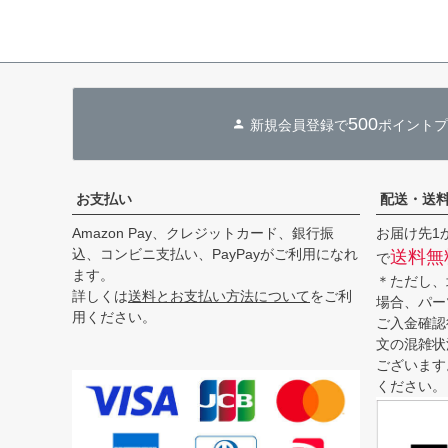
500
新規会員登録で
ポイントプ
お支払い
配送・送
Amazon Pay、クレジットカード、銀行振
お届け先1
込、コンビニ支払い、PayPayがご利用になれ
送料無
で
ます。
＊ただし、
詳しくは
送料とお支払い方法について
をご利
場合、パー
用ください。
ご入金確認
文の混雑状
ございます
ください。