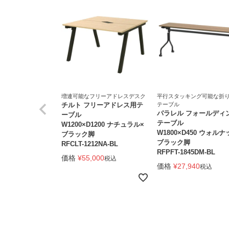
増連可能なフリーアドレスデスク
平行スタッキング可能な折
チルト フリーアドレス用テ
テーブル
パラレル フォールディ
ーブル
テーブル
W1200×D1200 ナチュラル×
W1800×D450 ウォルナ
ブラック脚
ブラック脚
RFCLT-1212NA-BL
RFPFT-1845DM-BL
価格
¥
55,000
税込
価格
¥
27,940
税込