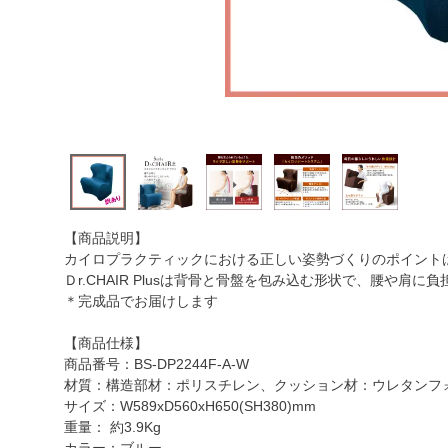
【商品説明】
カイロプラクティックにおける正しい姿勢づくりのポイントは
Ｄr.CHAIR Plusは背骨と骨盤を包み込む形状で、腰や肩
＊完成品でお届けします
【商品仕様】
商品番号：BS-DP2244F-A-W
材質：構造部材：ポリスチレン、クッション材：ウレタンフォ
サイズ：W589xD560xH650(SH380)mm
重量： 約3.9Kg