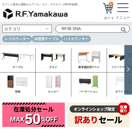
0
オフィス家具の通販ならアール・エフ・ヤマカワ［1962年創業］
キーワード
レジカウンター
休憩室テーブル
ハイカウンター
価格
〜
テーブル
デスク
教育施設用デスク
フリーアドレス
在庫なし商品
在庫なし商品を表示しない
商品番号/JANコード
収納
ロッカー
パーテーション
ホワイトボー
並び順
新着順
登録順
価格が安い順