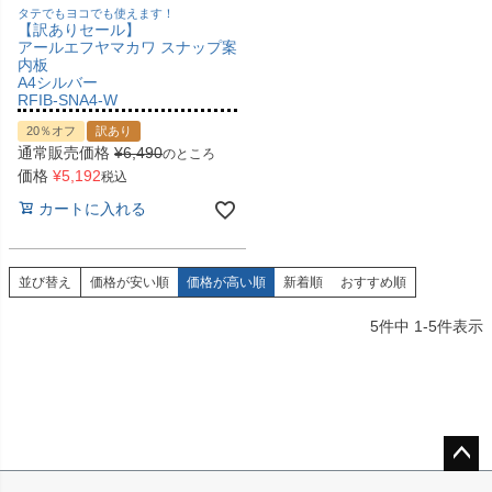
タテでもヨコでも使えます！
【訳ありセール】
アールエフヤマカワ スナップ案
内板
A4シルバー
RFIB-SNA4-W
20％オフ
訳あり
通常販売価格
¥
6,490
のところ
価格
¥
5,192
税込
カートに入れる
並び替え
価格が安い順
価格が高い順
新着順
おすすめ順
5
件中
1
-
5
件表示
ペー