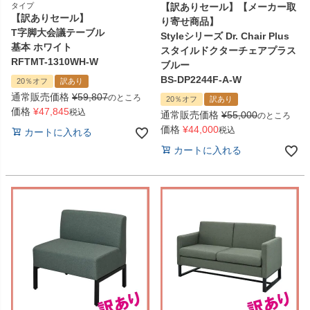
タイプ
【訳ありセール】【メーカー取
【訳ありセール】
り寄せ商品】
T字脚大会議テーブル
Styleシリーズ Dr. Chair Plus
基本 ホワイト
スタイルドクターチェアプラス
RFTMT-1310WH-W
ブルー
BS-DP2244F-A-W
20％オフ
訳あり
通常販売価格
¥
59,807
のところ
20％オフ
訳あり
価格
¥
47,845
税込
通常販売価格
¥
55,000
のところ
価格
¥
44,000
税込
カートに入れる
カートに入れる