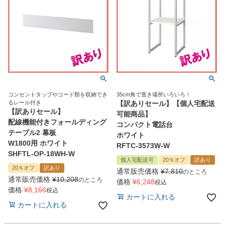
コンセントタップやコード類を収納でき
35cm角で置き場所いろいろ！
るレール付き
【訳ありセール】【個人宅配送
【訳ありセール】
可能商品】
配線機能付きフォールディング
コンパクト電話台
テーブル2 幕板
ホワイト
W1800用 ホワイト
RFTC-3573W-W
SHFTL-OP-18WH-W
個人宅配送可
20％オフ
訳あり
20％オフ
訳あり
通常販売価格
¥
7,810
のところ
通常販売価格
¥
10,208
のところ
価格
¥
6,248
税込
価格
¥
8,166
税込
カートに入れる
カートに入れる