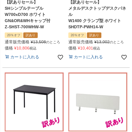
【訳ありセール】
【訳ありセール】
SHシンプルテーブル
メタルデスクトップデスクパネ
W700xD700 ホワイト
ル
GN&OR&WHキャップ付
W1400 クランプ型 ホワイト
Z-SHST-700WHW-W
SHDTP-PWH14-W
20％オフ
訳あり
20％オフ
訳あり
通常販売価格
¥
13,508
通常販売価格
¥
13,002
のところ
のところ
価格
¥
10,806
価格
¥
10,401
税込
税込
カートに入れる
カートに入れる