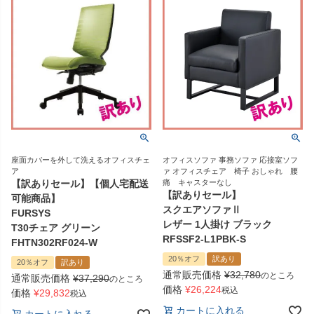
座面カバーを外して洗えるオフィスチェ
オフィスソファ 事務ソファ 応接室ソフ
ア
ァ オフィスチェア 椅子 おしゃれ 腰
【訳ありセール】【個人宅配送
痛 キャスターなし
【訳ありセール】
可能商品】
スクエアソファⅡ
FURSYS
レザー 1人掛け ブラック
T30チェア グリーン
RFSSF2-L1PBK-S
FHTN302RF024-W
20％オフ
訳あり
20％オフ
訳あり
通常販売価格
¥
32,780
のところ
通常販売価格
¥
37,290
のところ
価格
¥
26,224
税込
価格
¥
29,832
税込
カートに入れる