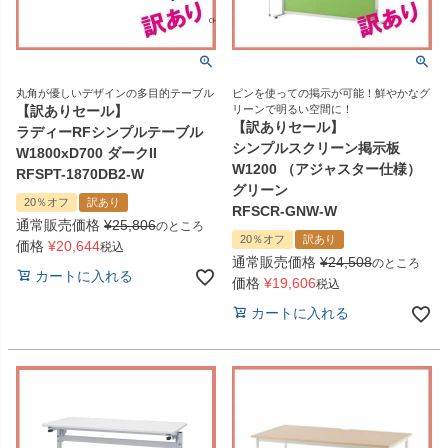
丸角が優しいデザインの多目的テーブル
ピンを使っての掲示が可能！鮮やかなグ
【訳ありセール】
リーンで明るい空間に！
【訳ありセール】
ラディーRFシンプルテーブル
シンプルスクリーン掲示板
W1800xD700 ダークII
W1200 （アジャスター仕様）
RFSPT-1870DB2-W
グリーン
20％オフ
訳あり
RFSCR-GNW-W
通常販売価格
¥
25,806
のところ
20％オフ
訳あり
価格
¥
20,644
税込
通常販売価格
¥
24,508
のところ
カートに入れる
価格
¥
19,606
税込
カートに入れる