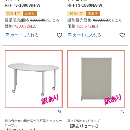
RFFT3-1860WH-W
RFFT3-1860NA-W
20％オフ
訳あり
20％オフ
訳あり
通常販売価格
¥
29,590
通常販売価格
¥
29,590
のところ
のところ
価格
¥
23,672
価格
¥
23,672
税込
税込
カートに入れる
カートに入れる
組み合わせの形が広がる豆型キャスター
高さ1700のハイタイプ
テーブル
【訳ありセール】