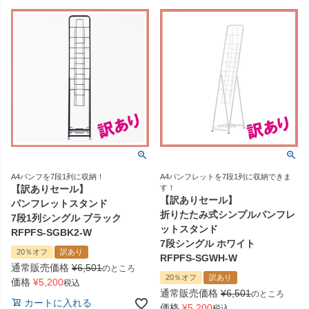
A4パンフを7段1列に収納！
A4パンフレットを7段1列に収納できま
【訳ありセール】
す！
【訳ありセール】
パンフレットスタンド
折りたたみ式シンプルパンフレ
7段1列シングル ブラック
ットスタンド
RFPFS-SGBK2-W
7段シングル ホワイト
20％オフ
訳あり
RFPFS-SGWH-W
通常販売価格
¥
6,501
のところ
20％オフ
訳あり
価格
¥
5,200
税込
通常販売価格
¥
6,501
のところ
カートに入れる
価格
¥
5,200
税込