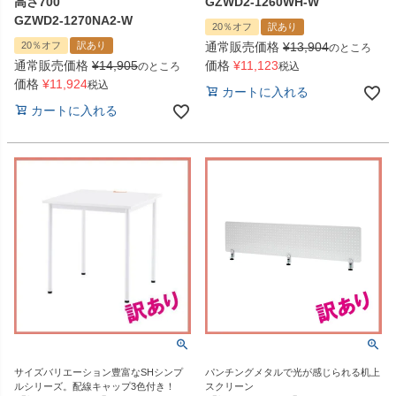
高さ700
GZWD2-1260WH-W
GZWD2-1270NA2-W
20％オフ
訳あり
20％オフ
訳あり
通常販売価格
¥
13,904
のところ
通常販売価格
¥
14,905
価格
¥
11,123
のところ
税込
価格
¥
11,924
税込
カートに入れる
カートに入れる
サイズバリエーション豊富なSHシンプ
パンチングメタルで光が感じられる机上
ルシリーズ。配線キャップ3色付き！
スクリーン