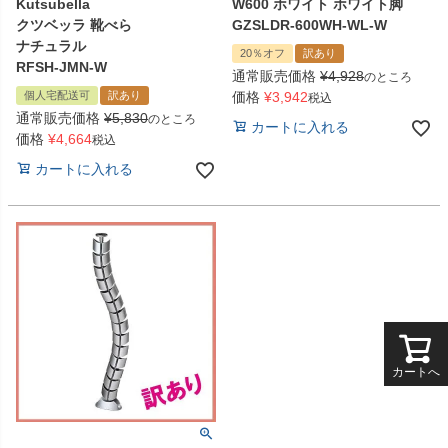
Kutsubella
W600 ホワイト ホワイト脚
クツベッラ 靴べら
GZSLDR-600WH-WL-W
ナチュラル
20％オフ
訳あり
RFSH-JMN-W
通常販売価格
¥
4,928
のところ
個人宅配送可
訳あり
価格
¥
3,942
税込
通常販売価格
¥
5,830
のところ
カートに入れる
価格
¥
4,664
税込
カートに入れる
カートへ