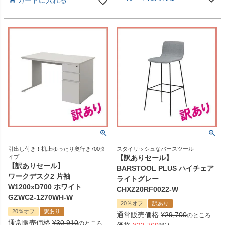
カートに入れる
引出し付き！机上ゆったり奥行き700タ
スタイリッシュなバースツール
イプ
【訳ありセール】
【訳ありセール】
BARSTOOL PLUS ハイチェア
ワークデスク2 片袖
ライトグレー
W1200xD700 ホワイト
CHXZ20RF0022-W
GZWC2-1270WH-W
20％オフ
訳あり
20％オフ
訳あり
通常販売価格
¥
29,700
のところ
通常販売価格
¥
30,910
のところ