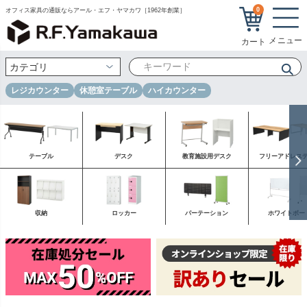
0
オフィス家具の通販ならアール・エフ・ヤマカワ［1962年創業］
レジカウンター
休憩室テーブル
ハイカウンター
テーブル
デスク
教育施設用デスク
フリーアドレス
収納
ロッカー
パーテーション
ホワイトボー