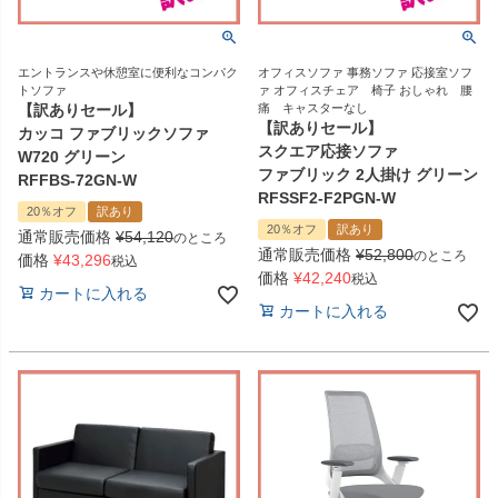
エントランスや休憩室に便利なコンパク
オフィスソファ 事務ソファ 応接室ソフ
トソファ
ァ オフィスチェア 椅子 おしゃれ 腰
【訳ありセール】
痛 キャスターなし
【訳ありセール】
カッコ ファブリックソファ
スクエア応接ソファ
W720 グリーン
ファブリック 2人掛け グリーン
RFFBS-72GN-W
RFSSF2-F2PGN-W
20％オフ
訳あり
20％オフ
訳あり
通常販売価格
¥
54,120
のところ
通常販売価格
¥
52,800
のところ
価格
¥
43,296
税込
価格
¥
42,240
税込
カートに入れる
カートに入れる