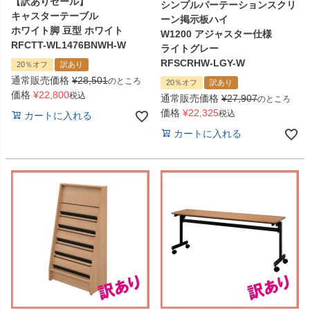
【訳ありセール】
シンプルパーテーションスクリ
キャスターテーブル
ーン掲示板ハイ
ホワイト脚 豆型 ホワイト
W1200 アジャスター仕様
RFCTT-WL1476BNWH-W
ライトグレー
RFSCRHW-LGY-W
20％オフ
訳あり
通常販売価格
¥
28,501
のところ
20％オフ
訳あり
価格
¥
22,800
税込
通常販売価格
¥
27,907
のところ
価格
¥
22,325
税込
カートに入れる
カートに入れる