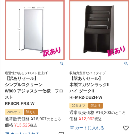
透過性のあるフロスト仕上げ！
収納力豊富なハイタイプ
【訳ありセール】
【訳ありセール】
シンプルスクリーン
木製マガジンラックII
W800 アジャスター仕様 フロ
ハイ ダークII
スト
RFMR2-DB2H-W
RFSCR-FRS-W
20％オフ
訳あり
20％オフ
訳あり
通常販売価格
¥
16,203
のところ
通常販売価格
¥
16,907
価格
¥
12,962
のところ
税込
価格
¥
13,525
税込
カートに入れる