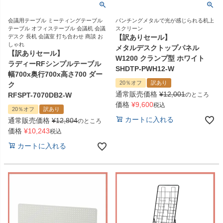
会議用テーブル ミーティングテーブル
パンチングメタルで光が感じられる机上
テーブル オフィステーブル 会議机 会議
スクリーン
デスク 長机 会議室 打ち合わせ 商談 お
【訳ありセール】
しゃれ
メタルデスクトップパネル
【訳ありセール】
W1200 クランプ型 ホワイト
ラディーRFシンプルテーブル
SHDTP-PWH12-W
幅700x奥行700x高さ700 ダー
20％オフ
訳あり
ク
通常販売価格
¥
12,001
RFSPT-7070DB2-W
のところ
価格
¥
9,600
税込
20％オフ
訳あり
カートに入れる
通常販売価格
¥
12,804
のところ
価格
¥
10,243
税込
カートに入れる