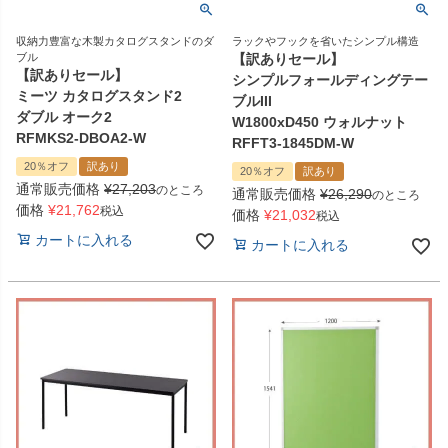
収納力豊富な木製カタログスタンドのダ
ラックやフックを省いたシンプル構造
ブル
【訳ありセール】
【訳ありセール】
シンプルフォールディングテー
ミーツ カタログスタンド2
ブルIII
ダブル オーク2
W1800xD450 ウォルナット
RFMKS2-DBOA2-W
RFFT3-1845DM-W
20％オフ
訳あり
20％オフ
訳あり
通常販売価格
¥
27,203
のところ
通常販売価格
¥
26,290
のところ
価格
¥
21,762
税込
価格
¥
21,032
税込
カートに入れる
カートに入れる