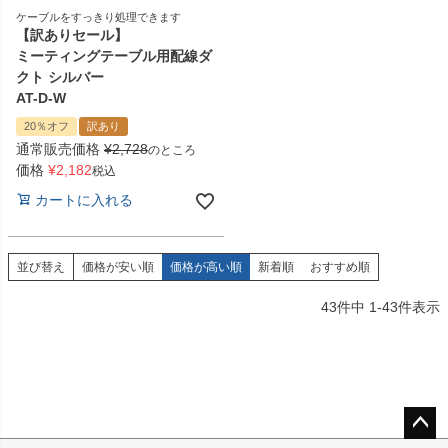
ケーブルをすっきり処理できます
【訳ありセール】
ミーティングテーブル用配線ダ
クト シルバー
AT-D-W
20％オフ
訳あり
通常販売価格
¥
2,728
のところ
価格
¥
2,182
税込
カートに入れる
並び替え
価格が安い順
価格が高い順
新着順
おすすめ順
43
件中
1
-
43
件表示