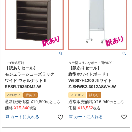
ヨコ連結可能
タテ型スリムなボード面W600！
【訳ありセール】
【訳ありセール】
モジュラーシューズラック
縦型ホワイトボードII
ワイド ウォルナットⅡ
W600×H1200 ホワイト
RFSR-7535DM2-W
Z-SHWB2-6012ASWH-W
20％オフ
訳あり
20％オフ
訳あり
通常販売価格
¥
19,800
通常販売価格
¥
16,940
のところ
のところ
価格
¥
15,840
価格
¥
13,552
税込
税込
カートに入れる
カートに入れる