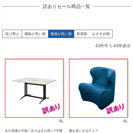
訳ありセール商品一覧
並び替え
価格が安い順
価格が高い順
新着順
おすすめ順
43
件中
1
-
43
件表示
永久増連が可能！足さばきの良いT字脚
腰を楽にするチェア