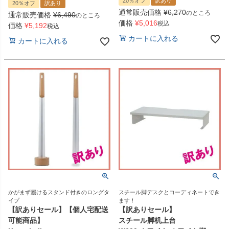
20％オフ
訳あり
20％オフ
訳あり
通常販売価格
¥
6,270
のところ
通常販売価格
¥
6,490
のところ
価格
¥
5,016
税込
価格
¥
5,192
税込
カートに入れる
カートに入れる
かがまず履けるスタンド付きのロングタ
スチール脚デスクとコーディネートでき
イプ
ます！
【訳ありセール】【個人宅配送
【訳ありセール】
可能商品】
スチール脚机上台