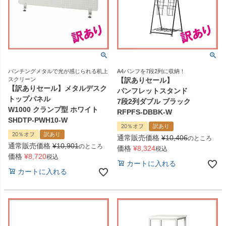
パンチングメタルで光が感じられる机上
A4パンフを7段2列に収納！
スクリーン
【訳ありセール】
【訳ありセール】メタルデスク
パンフレットスタンド
トップパネル
7段2列ダブル ブラック
W1000 クランプ型 ホワイト
RFPFS-DBBK-W
SHDTP-PWH10-W
20％オフ
訳あり
20％オフ
訳あり
通常販売価格
¥
10,406
のところ
通常販売価格
¥
10,901
のところ
価格
¥
8,324
税込
価格
¥
8,720
税込
カートに入れる
カートに入れる