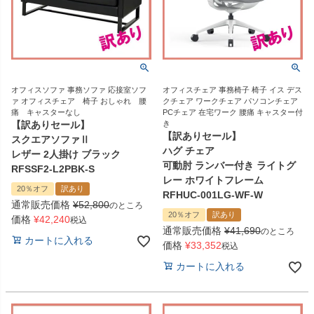
オフィスソファ 事務ソファ 応接室ソフ
オフィスチェア 事務椅子 椅子 イス デス
ァ オフィスチェア 椅子 おしゃれ 腰
クチェア ワークチェア パソコンチェア
痛 キャスターなし
PCチェア 在宅ワーク 腰痛 キャスター付
【訳ありセール】
き
【訳ありセール】
スクエアソファⅡ
ハグ チェア
レザー 2人掛け ブラック
可動肘 ランバー付き ライトグ
RFSSF2-L2PBK-S
レー ホワイトフレーム
20％オフ
訳あり
RFHUC-001LG-WF-W
通常販売価格
¥
52,800
のところ
20％オフ
訳あり
価格
¥
42,240
税込
通常販売価格
¥
41,690
のところ
カートに入れる
価格
¥
33,352
税込
カートに入れる