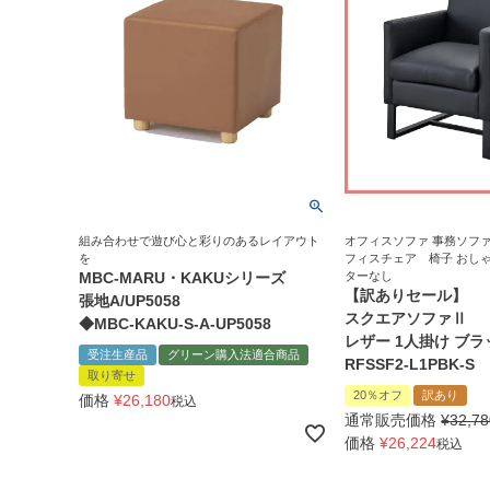
組み合わせで遊び心と彩りのあるレイアウト
オフィスソファ 事務ソファ
を
フィスチェア 椅子 おし
MBC-MARU・KAKUシリーズ
ターなし
【訳ありセール】
張地A/UP5058
スクエアソファⅡ
◆MBC-KAKU-S-A-UP5058
レザー 1人掛け ブラ
受注生産品
グリーン購入法適合商品
RFSSF2-L1PBK-S
取り寄せ
20％オフ
訳あり
価格
¥
26,180
税込
通常販売価格
¥
32,78
価格
¥
26,224
税込