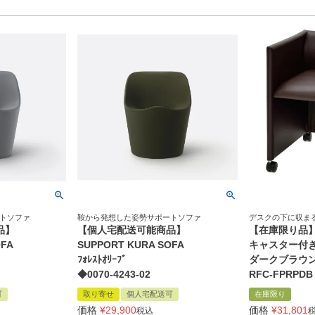
トソファ
鞍から発想した姿勢サポートソファ
デスクの下に収ま
品】
【個人宅配送可能商品】
【在庫限り品
OFA
SUPPORT KURA SOFA
キャスター付
ﾌｫﾚｽﾄｵﾘｰﾌﾞ
ダークブラウ
◆0070-4243-02
RFC-FPRPDB
可
取り寄せ
個人宅配送可
在庫限り
価格
¥
29,900
価格
¥
31,801
税込