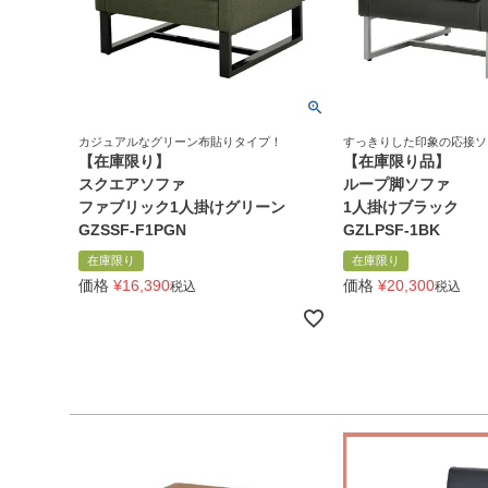
カジュアルなグリーン布貼りタイプ！
すっきりした印象の応接ソ
【在庫限り】
【在庫限り品】
スクエアソファ
ループ脚ソファ
ファブリック1人掛けグリーン
1人掛けブラック
GZSSF-F1PGN
GZLPSF-1BK
在庫限り
在庫限り
価格
¥
16,390
価格
¥
20,300
税込
税込