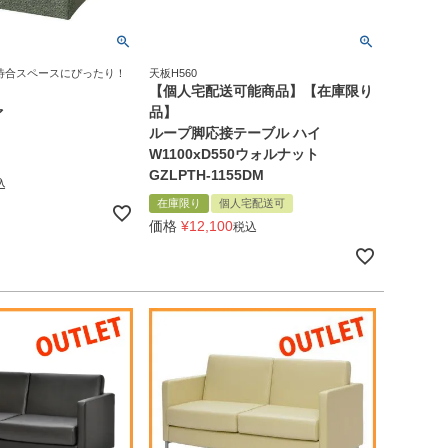
待合スペースにぴったり！
天板H560
【個人宅配送可能商品】【在庫限り
ァ
品】
ループ脚応接テーブル ハイ
W1100xD550ウォルナット
GZLPTH-1155DM
込
在庫限り
個人宅配送可
価格
¥
12,100
税込