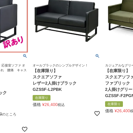
 応接室ソファ オ
オールブラックのシンプルデザイン！
カジュアルなグリ
ゃれ 腰痛 キャス
【在庫限り】
【在庫限り】
スクエアソファ
スクエアソフ
レザー2人掛けブラック
ファブリック
GZSSF-L2PBK
2人掛けグリー
ック
GZSSF-F2PG
在庫限り
価格
¥
26,400
在庫限り
税込
価格
¥
26,400
0
のところ