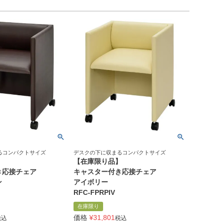
るコンパクトサイズ
デスクの下に収まるコンパクトサイズ
】
【在庫限り品】
き応接チェア
キャスター付き応接チェア
ン
アイボリー
RFC-FPRPIV
在庫限り
価格
¥
31,801
税込
税込