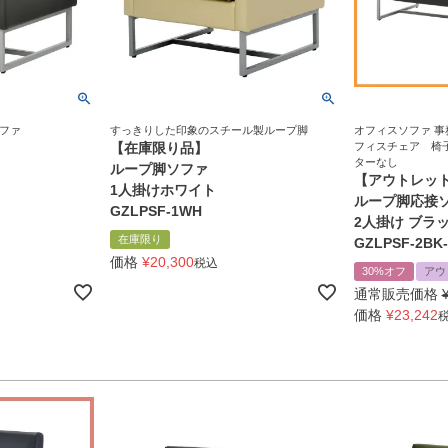
ファ
すっきりした印象のスチール製ループ脚
オフィスソファ 事
【在庫限り品】
フィスチェア 椅
ターなし
ループ脚ソファ
【アウトレッ
1人掛けホワイト
ループ脚応接
GZLPSF-1WH
2人掛け ブラ
在庫限り
GZLPSF-2BK
価格
¥
20,300
税込
30%オフ
アウ
通常販売価格
価格
¥
23,242