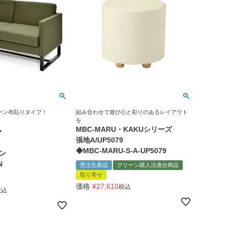
ーン布貼りタイプ！
組み合わせで遊び心と彩りのあるレイアウト
を
MBC-MARU・KAKUシリーズ
ァ
張地A/UP5079
◆MBC-MARU-S-A-UP5079
ン
N
受注生産品
グリーン購入法適合商品
取り寄せ
価格
¥
27,610
税込
税込