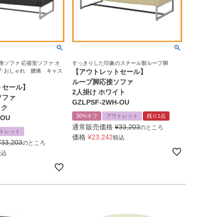
務ソファ 応接室ソファ オ
すっきりした印象のスチール製ループ脚
子 おしゃれ 腰痛 キャス
【アウトレットセール】
ループ脚応接ソファ
トセール】
2人掛け ホワイト
ソファ
GZLPSF-2WH-OU
ック
30%オフ
アウトレット
残り1点
-OU
通常販売価格
¥
33,203
のところ
トレット
価格
¥
23,242
税込
¥
33,203
のところ
税込