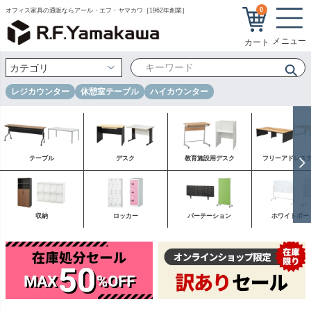
0
オフィス家具の通販ならアール・エフ・ヤマカワ［1962年創業］
レジカウンター
休憩室テーブル
ハイカウンター
テーブル
デスク
教育施設用デスク
フリーアドレス
収納
ロッカー
パーテーション
ホワイトボー