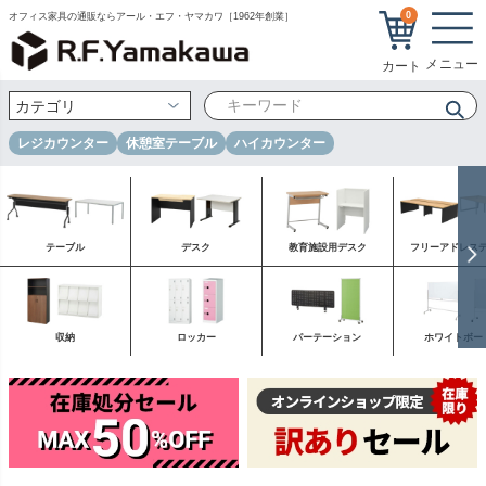
0
オフィス家具の通販ならアール・エフ・ヤマカワ［1962年創業］
レジカウンター
休憩室テーブル
ハイカウンター
テーブル
デスク
教育施設用デスク
フリーアドレス
収納
ロッカー
パーテーション
ホワイトボー