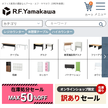
0
オフィス家具の通販ならアール・エフ・ヤマカワ［1962年創業］
レジカウンター
休憩室テーブル
ハイカウンター
テーブル
デスク
教育施設用デスク
フリーアドレス
収納
ロッカー
パーテーション
ホワイトボー