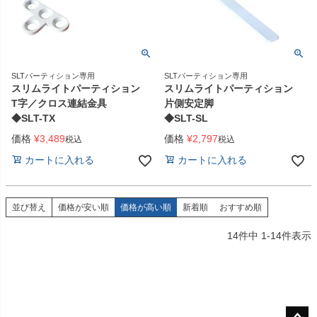
SLTパーティション専用
SLTパーティション専用
スリムライトパーティション
スリムライトパーティション
T字／クロス連結金具
片側安定脚
◆SLT-TX
◆SLT-SL
価格
¥
3,489
価格
¥
2,797
税込
税込
カートに入れる
カートに入れる
並び替え
価格が安い順
価格が高い順
新着順
おすすめ順
14
件中
1
-
14
件表示