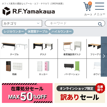
0
オフィス家具の通販ならアール・エフ・ヤマカワ［1962年創業］
レジカウンター
休憩室テーブル
ハイカウンター
テーブル
デスク
教育施設用デスク
フリーアドレス
収納
ロッカー
パーテーション
ホワイトボー