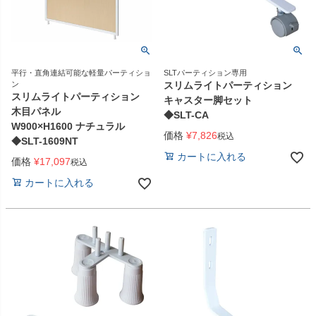
平行・直角連結可能な軽量パーティショ
SLTパーティション専用
ン
スリムライトパーティション
スリムライトパーティション
キャスター脚セット
木目パネル
◆SLT-CA
W900×H1600 ナチュラル
価格
¥
7,826
税込
◆SLT-1609NT
カートに入れる
価格
¥
17,097
税込
カートに入れる