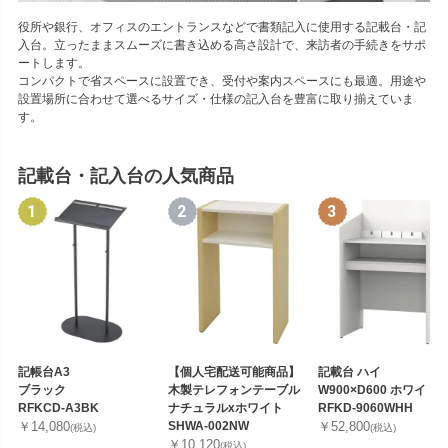
役所や銀行、オフィスのエントランスなどで書類記入に使用する記載台・記
入台。立ったままスムーズに書き込める高さ設計で、来訪者の手続きをサポ
ートします。
コンパクトで省スペースに設置でき、受付や案内スペースにも最適。用途や
設置場所に合わせて選べるサイズ・仕様の記入台を豊富に取り揃えていま
す。
記載台・記入台の人気商品
記帳台A3
【個人宅配送可能商品】
記載台 ハイ
ブラック
木製テレフォンテーブル
W900×D600 ホワイト
RFKCD-A3BK
ナチュラルxホワイト
RFKD-9060WHH
￥14,080
SHWA-002NW
￥52,800
(税込)
(税込)
￥10,120
(税込)