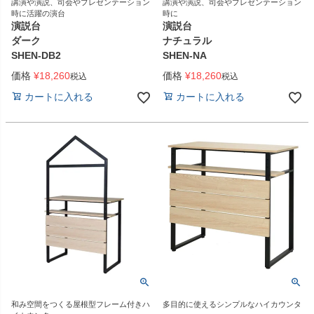
講演や演説、司会やプレゼンテーション
講演や演説、司会やプレゼンテーション
時に活躍の演台
時に
演説台
演説台
ダーク
ナチュラル
SHEN-DB2
SHEN-NA
価格
¥
18,260
価格
¥
18,260
税込
税込
カートに入れる
カートに入れる
和み空間をつくる屋根型フレーム付きハ
多目的に使えるシンプルなハイカウンタ