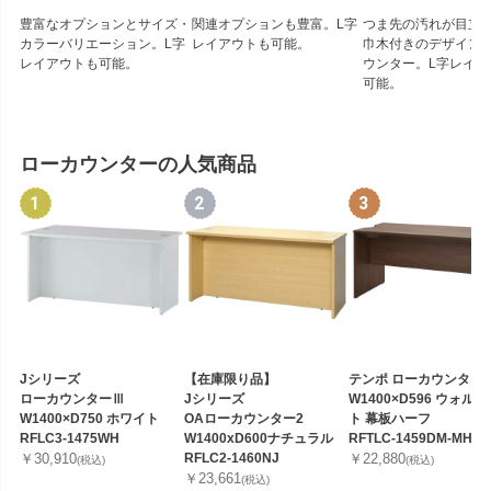
豊富なオプションとサイズ・
関連オプションも豊富。L字
つま先の汚れが目立
カラーバリエーション。L字
レイアウトも可能。
巾木付きのデザイン
レイアウトも可能。
ウンター。L字レイア
可能。
ローカウンターの人気商品
Jシリーズ
【在庫限り品】
テンポ ローカウンター
ローカウンターⅢ
Jシリーズ
W1400×D596 ウォル
W1400×D750 ホワイト
OAローカウンター2
ト 幕板ハーフ
RFLC3-1475WH
W1400xD600ナチュラル
RFTLC-1459DM-MH
￥30,910
RFLC2-1460NJ
￥22,880
(税込)
(税込)
￥23,661
(税込)