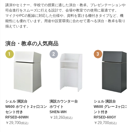
講演やセミナー、学校での授業に適した演台・教卓。プレゼンテーションや
司会進行をスムーズに行える設計で、会場や教室での使用に最適です。
マイクやPCの配線に対応した仕様や、資料を置ける棚付きタイプなど、機
能性にも優れています。用途や設置環境に合わせて選べる演台・教卓を取り
揃えています。
演台・教卓の人気商品
シェル 演説台
演説カウンター台
シェル 演説台
W600 ホワイト 2ヶ口コン
ホワイト
W600 グレー 2ヶ口コ
セント付き
SHEN-WH
ント付き
RFSED-60WH
￥18,260
RFSED-60GY
(税込)
￥29,700
￥29,700
(税込)
(税込)