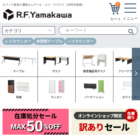
0
オフィス家具の通販ならアール・エフ・ヤマカワ［1962年創業］
レジカウンター
休憩室テーブル
ハイカウンター
テーブル
デスク
教育施設用デスク
フリーアドレス
収納
ロッカー
パーテーション
ホワイトボー