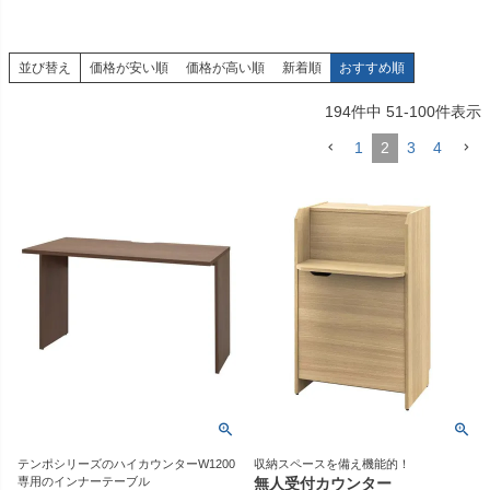
並び替え
価格が安い順
価格が高い順
新着順
おすすめ順
194
件中
51
-
100
件表示
1
2
3
4
テンポシリーズのハイカウンターW1200
収納スペースを備え機能的！
専用のインナーテーブル
無人受付カウンター