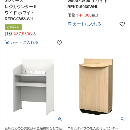
Jシリーズ
W900×D600 ホワイト
レジカウンターⅡ
RFKD-9060WHL
ワイド ホワイト
価格
¥
44,880
税込
RFRGCW2-WH
カートに入れる
在庫限り
価格
¥
37,950
税込
カートに入れる
役所などの公共施設や金融機関などで活
スリムタイプの無人受付カウンター