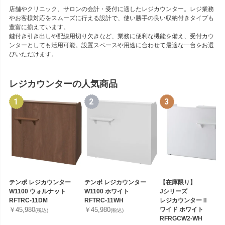
店舗やクリニック、サロンの会計・受付に適したレジカウンター。レジ業務
やお客様対応をスムーズに行える設計で、使い勝手の良い収納付きタイプも
豊富に揃えています。
鍵付き引き出しや配線用切り欠きなど、業務に便利な機能を備え、受付カウ
ンターとしても活用可能。設置スペースや用途に合わせて最適な一台をお選
びいただけます。
レジカウンターの人気商品
テンポ レジカウンター
テンポ レジカウンター
【在庫限り】
W1100 ウォルナット
W1100 ホワイト
Jシリーズ
RFTRC-11DM
RFTRC-11WH
レジカウンターⅡ
￥45,980
￥45,980
ワイド ホワイト
(税込)
(税込)
RFRGCW2-WH