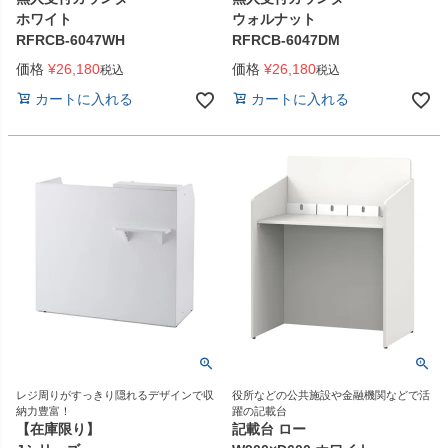
ホワイト
ウォルナット
RFRCB-6047WH
RFRCB-6047DM
価格
¥
26,180
価格
¥
26,180
税込
税込
カートに入れる
カートに入れる
レジ周りがすっきり隠れるデザインで収
役所などの公共施設や金融機関などで活
納力豊富！
躍の記載台
【在庫限り】
記載台 ロー