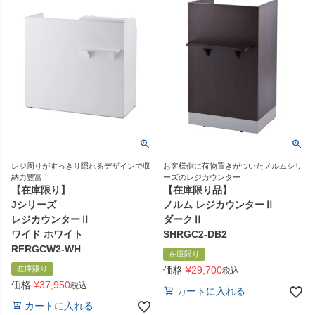
レジ周りがすっきり隠れるデザインで収
お客様側に荷物置きがついたノルムシリ
納力豊富！
ーズのレジカウンター
【在庫限り】
【在庫限り品】
Jシリーズ
ノルム レジカウンターⅡ
レジカウンターⅡ
ダークⅡ
ワイド ホワイト
SHRGC2-DB2
RFRGCW2-WH
在庫限り
在庫限り
価格
¥
29,700
税込
価格
¥
37,950
税込
カートに入れる
カートに入れる