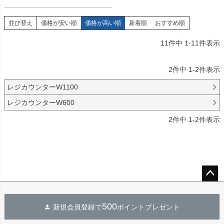
並び替え
価格が安い順
価格が高い順
新着順
おすすめ順
11
件中
1
-
11
件表示
2
件中
1
-
2
件表示
レジカウンターW1100
レジカウンターW600
2
件中
1
-
2
件表示
ペー
ジト
500
新規会員登録で
ポイントプレゼント
ップ
へ