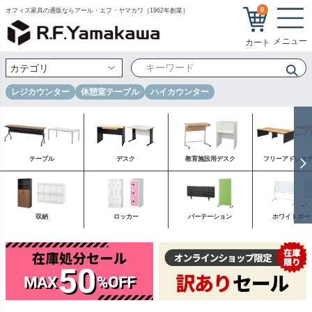
0
オフィス家具の通販ならアール・エフ・ヤマカワ［1962年創業］
レジカウンター
休憩室テーブル
ハイカウンター
テーブル
デスク
教育施設用デスク
フリーアドレス
収納
ロッカー
パーテーション
ホワイトボー