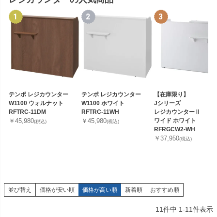
テンポ レジカウンター
テンポ レジカウンター
【在庫限り】
W1100 ウォルナット
W1100 ホワイト
Jシリーズ
RFTRC-11DM
RFTRC-11WH
レジカウンターⅡ
￥45,980
￥45,980
ワイド ホワイト
(税込)
(税込)
RFRGCW2-WH
￥37,950
(税込)
並び替え
価格が安い順
価格が高い順
新着順
おすすめ順
11
件中
1
-
11
件表示