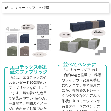
■リコ キューブソファの特徴
並べてベンチに
エコテックス®認
リコ キューブソファは、
証のファブリック
Recoキューブソファの張
1台約4Kgと軽量で、移動
地には、エコテックス®
やレイアウト変更も手軽
スタンダード100認証の
に行えます。単体使用の
ファブリックを使用して
ほか、複数をストレート
います。落ち着いた色目
やジグザグなどお好みの
で馴染みやすい4色のカラ
形状に並べてラウンジや
ー展開で、空間のイメー
待合スペースのベンチの
ジに合わせてお選びいた