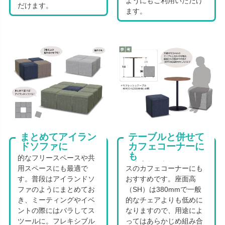
ようにもご利用いただけ
だけます。
ます。
まとめてアイラン
テーブルと併せて
ドソファに
カフェコーナーに
キューブソファは、多目
キューブソファは、休憩
も
的なフリースペースや共
室やリフレッシュスペー
用スペースにも最適で
スのカフェコーナーにも
す。普段はアイランドソ
おすすめです。座面高
ファのようにまとめてお
（SH）は380mmで一般
き、ミーティングやイベ
的なチェアよりも低めに
ントの際にはバラしてス
なりますので、用途によ
ツールに。フレキシブル
ってはあらかじめ組み合