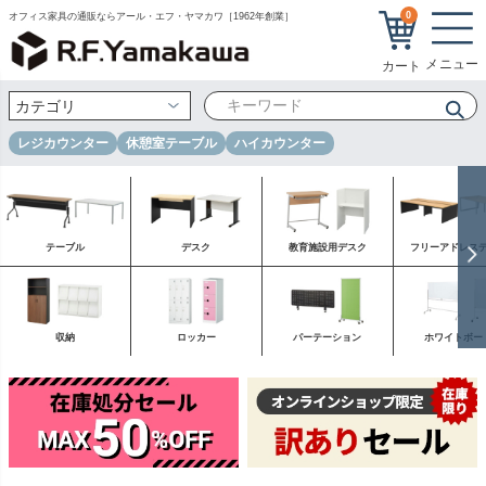
0
オフィス家具の通販ならアール・エフ・ヤマカワ［1962年創業］
レジカウンター
休憩室テーブル
ハイカウンター
テーブル
デスク
教育施設用デスク
フリーアドレス
収納
ロッカー
パーテーション
ホワイトボー