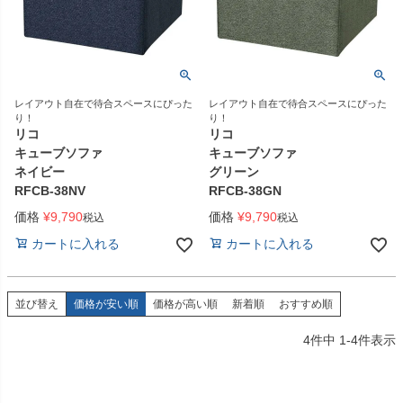
レイアウト自在で待合スペースにぴった
レイアウト自在で待合スペースにぴった
り！
り！
リコ
リコ
キューブソファ
キューブソファ
ネイビー
グリーン
RFCB-38NV
RFCB-38GN
価格
¥
9,790
価格
¥
9,790
税込
税込
カートに入れる
カートに入れる
並び替え
価格が安い順
価格が高い順
新着順
おすすめ順
4
件中
1
-
4
件表示