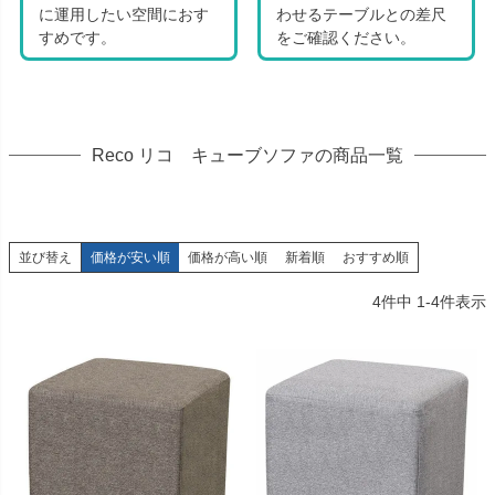
に運用したい空間におす
わせるテーブルとの差尺
すめです。
をご確認ください。
Reco リコ キューブソファの商品一覧
並び替え
価格が安い順
価格が高い順
新着順
おすすめ順
4
件中
1
-
4
件表示