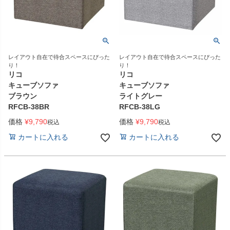
レイアウト自在で待合スペースにぴった
レイアウト自在で待合スペースにぴった
り！
り！
リコ
リコ
キューブソファ
キューブソファ
ブラウン
ライトグレー
RFCB-38BR
RFCB-38LG
価格
¥
9,790
価格
¥
9,790
税込
税込
カートに入れる
カートに入れる